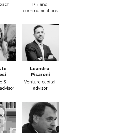
coach
PR and 
communications
ste
Leandro 
esi
Pisaroni
e & 
Venture capital 
advisor
advisor