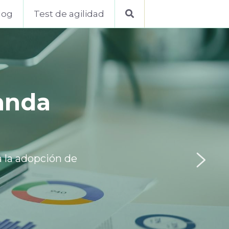
log
Test de agilidad
 Incutex 
 digital 
o
de Córdoba