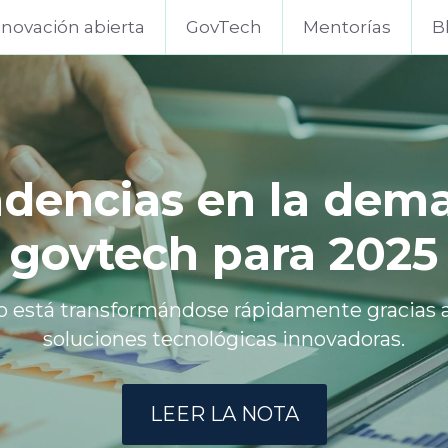
nnovación abierta
GovTech
Mentorías
B
 el caso de éxito de
ra la transformación
en el sector públic
cionado como proveedor de la Municipalidad 