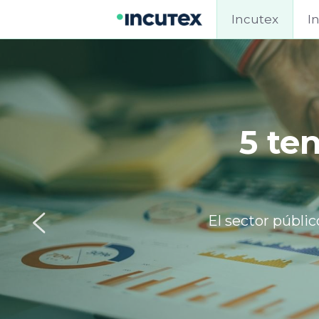
Incutex
I
Wise CX:
que lide
Fue selec