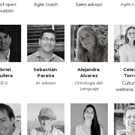
of open 
Agile coach
Sales advisor
Agile 
ovation
briel
Sebastián 
Alejandra 
Cele
uilera
Pareira
Alvarez
Torr
R II
AI advisor
Ontología del 
Cultur
Lenguaje
wellness 