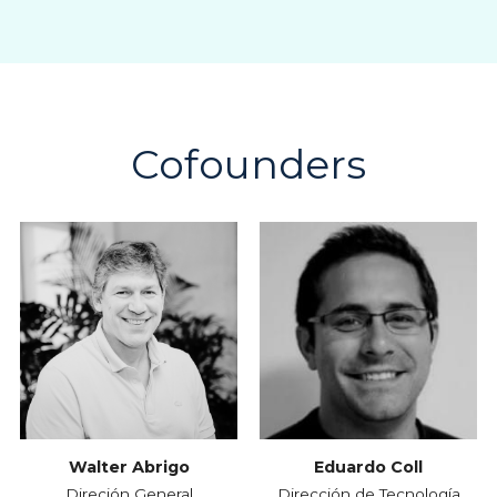
Cofounders
Walter Abrigo
Eduardo Coll
Direción General
Dirección de Tecnología