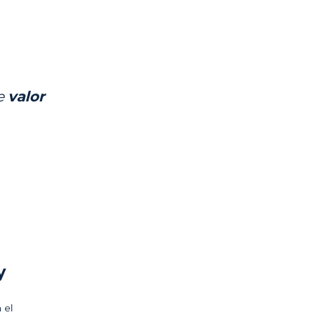
e 
valor
y
el 