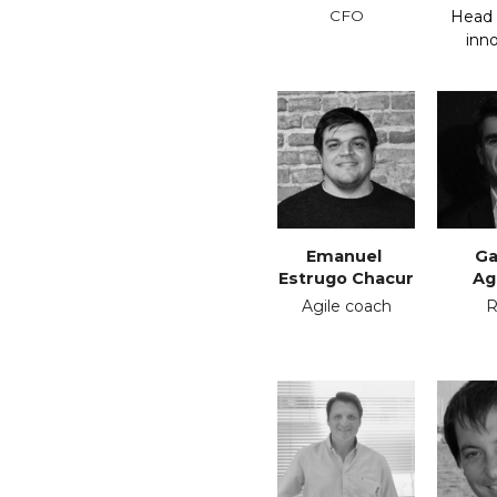
CFO
Head 
inn
Emanuel 
Ga
Estrugo Chacur
 Ag
Agile coach
R