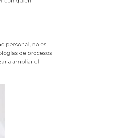
er con quién 
o personal, no es 
ologías de procesos 
r a ampliar el 