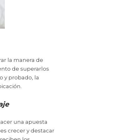
ar la manera de 
ento de superarlos 
 y probado, la 
icación.
aje
hacer una apuesta 
es crecer y destacar 
eciben los 