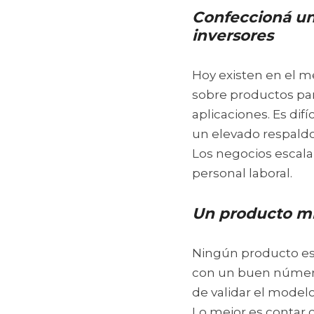
Confeccioná un 
inversores
Hoy existen en el m
sobre productos para
aplicaciones. Es dif
un elevado respald
Los negocios escala
personal laboral.
Un producto mí
Ningún producto es
con un buen número 
de validar el model
Lo mejor es contar c