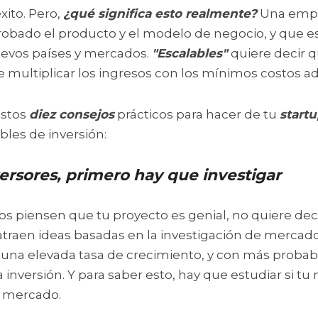
ito. Pero, 
¿qué significa esto realmente?
 Una empr
robado el producto y el modelo de negocio, y que es
evos países y mercados. 
"Escalables" 
quiere decir 
e multiplicar los ingresos con los mínimos costos ad
stos 
diez consejos
 prácticos para hacer de tu 
start
bles de inversión:
versores, primero hay que investigar 
s piensen que tu proyecto es genial, no quiere decir
 atraen ideas basadas en la investigación de mercado
una elevada tasa de crecimiento, y con más probabil
a inversión. Y para saber esto, hay que estudiar si tu
l mercado.