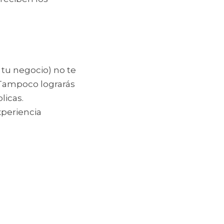
 tu negocio) no te 
Tampoco lograrás 
licas.
periencia 