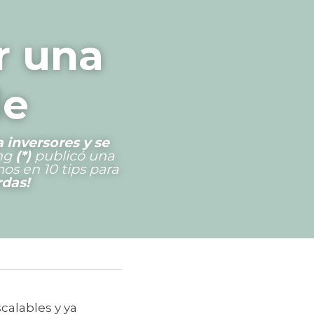
 una 
le
inversores y se 
ng 
(*)
 publicó una 
s en 10 tips para 
rdas!
alables y ya 