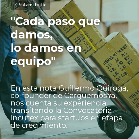
Volver al sitio
"Cada paso que 
damos, 
lo damos en 
equipo"
En esta nota Guillermo Quiroga, 
co-founder de CarguemosYa, 
nos cuenta su experiencia 
transitando la Convocatoria 
Incutex para startups en etapa 
de crecimiento.