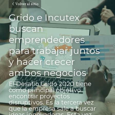
Volver al sitio
Grido e Incutex 
buscan 
emprendedores 
para trabajar juntos 
y hacer crecer 
ambos negocios
El Desafío Grido 2020 tiene 
como principal objetivo 
encontrar proyectos 
disruptivos. Es la tercera vez 
que la empresa sale a buscar 
ideas innovadoras. Esta vez 