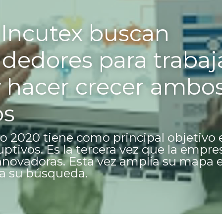
 Incutex buscan 
edores para trabaja
y hacer crecer ambos
os
do 2020 tiene como principal objetivo 
ptivos. Es la tercera vez que la empres
nnovadoras. Esta vez amplía su mapa e 
 a su búsqueda.