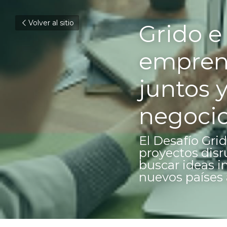
Volver al sitio
Grido e
emprend
juntos 
negoci
El Desafío Gri
proyectos disru
buscar ideas i
nuevos países