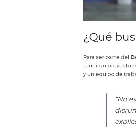
¿Qué bus
Para ser parte del 
D
tener un proyecto mí
y un equipo de trab
“No es
disrum
explic