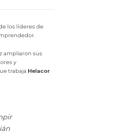
Se buscan proyectos innovadores, disruptivos, capaz de volar la cabeza de los líderes de 
 emprendedor.
ez ampliaron sus 
res y 
ue trabaja 
Helacor 
pir 
án 