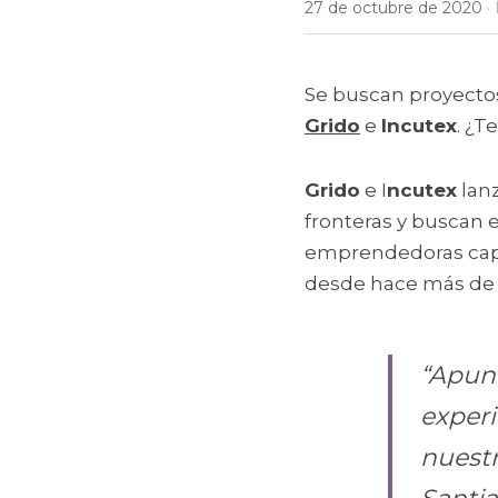
27 de octubre de 2020
·
Grido
 e 
Incutex
. ¿T
Grido
 e I
ncutex
 lan
fronteras y buscan 
emprendedoras capac
desde hace más de 
“Apunt
experi
nuest