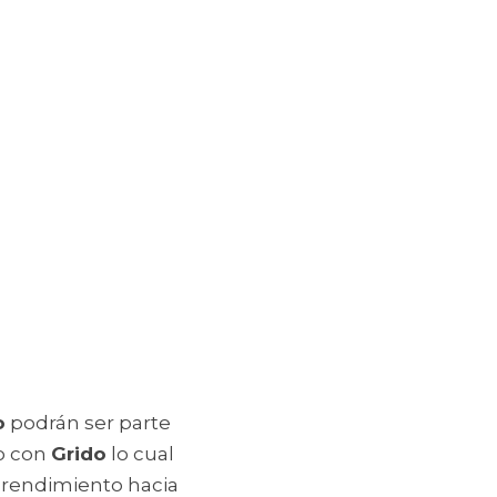
o
 podrán ser parte 
o con 
Grido
 lo cual 
prendimiento hacia 