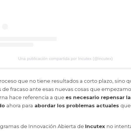
Una publicación compartida por Incutex (@incutex)
roceso que no tiene resultados a corto plazo, sino 
 de fracaso ante esas nuevas cosas que empezamos. E
rna hace referencia a que 
es necesario repensar l
do 
ahora para
 abordar los problemas actuales 
que 
ogramas de Innovación Abierta de 
Incutex 
no intent