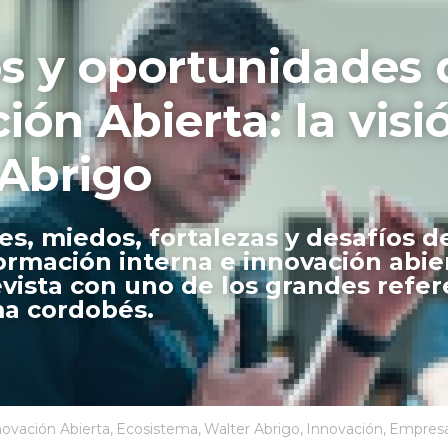
s y oportunidades d
ión Abierta: la visió
 Abrigo
es, miedos, fortalezas y desafíos de
ormación interna e 
innovación abie
vista con uno de los grandes refere
a cordobés.
novación Abierta,
Ecosistema,
Walter Abrigo,
Innovación,
Empres