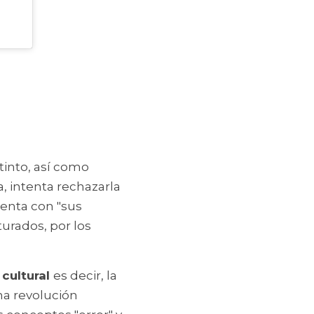
into, así como 
 intenta rechazarla 
enta con "sus 
rados, por los 
cultural 
es decir, la 
a revolución 