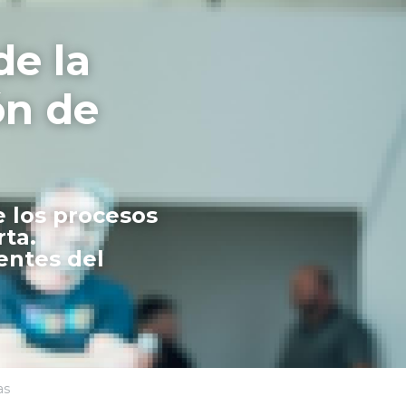
e la 
n de 
 los procesos 
rta.
ntes del 
as