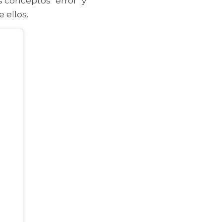
 conceptos "error" y 
 ellos. 