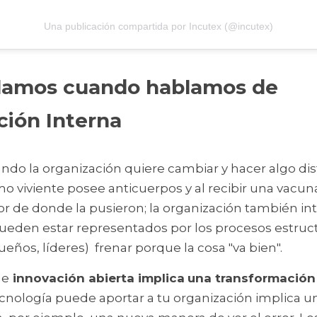
Una publicación compartida por Incutex (@incutex)
lamos cuando hablamos de 
ión Interna
ando la organización quiere cambiar y hacer algo dist
 viviente posee anticuerpos y al recibir una vacuna,
r de donde la pusieron; la organización también int
ueden estar representados por los procesos estructu
ueños, líderes)  frenar porque la cosa "va bien".
de
 innovación abierta implica
una transformación 
ecnología puede aportar a tu organización implica un