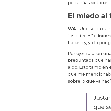
pequeñas victorias.
El miedo al
WA 
- Uno se da cuen
"rispideces" e 
incer
fracaso y, yo lo po
Por ejemplo, en una
preguntaba que harí
algo. Esto también 
que me mencionaba es
sobre lo que ya hacía
Justam
que se