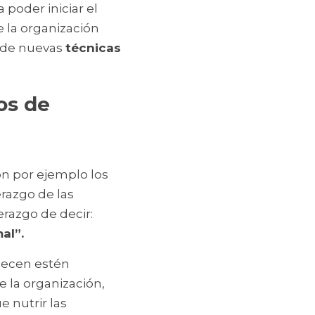
poder iniciar el 
la organización 
 de nuevas 
técnicas 
os de 
on por ejemplo los 
razgo de las 
personas que están al frente de la organización. Tiene que haber un liderazgo de decir: 
al”. 
ecen estén 
 la organización, 
nutrir las 