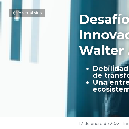
Volver al sitio
Desafío
Innovac
Walter
Debilidad
de transf
Una entre
ecosistem
17 de enero de 2023
·
In