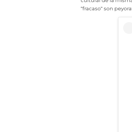
cultural de la misma
"fracaso" son peyora