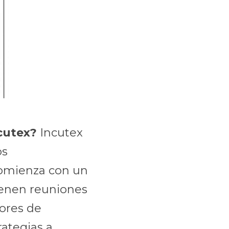
ncutex?
 Incutex 
s 
omienza con un 
enen reuniones 
res de 
ategias a 