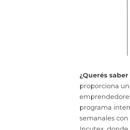
¿Querés saber 
proporciona una
emprendedores 
programa intens
semanales con 
Incutex, donde 