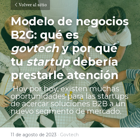
Volver al sitio
Modelo de negocios 
B2G: qué es 
govtech
 y por qué 
tu 
startup 
debería 
prestarle atención
 Hoy por hoy, existen muchas 
oportunidades 
para las startups 
de acercar soluciones B2B a un 
nuevo segmento de mercado.
11 de agosto de 2023
·
Govtech