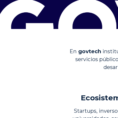
En
 govtech
insti
servicios públic
desar
Ecosiste
Startups, inverso