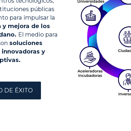
ntros tecnológicos, 
tituciones públicas 
trabajan en conjunto para impulsar la 
y mejora de los 
dano. 
El medio para 
son 
soluciones 
 innovadoras y 
ptivas.
O DE ÉXITO