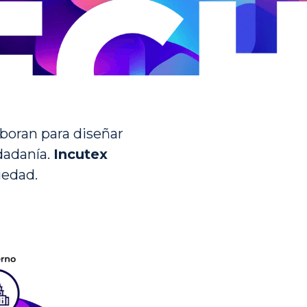
oran para diseñar 
dadanía. 
Incutex
iedad.