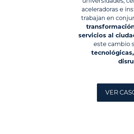
universidades, ce
aceleradoras e ins
transformación 
servicios al ciuda
este cambio 
tecnológicas,
disru
VER CAS