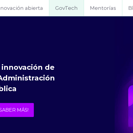
nnovación abierta
GovTech
Mentorías
B
innovación de 
Administración 
blica
SABER MÁS!