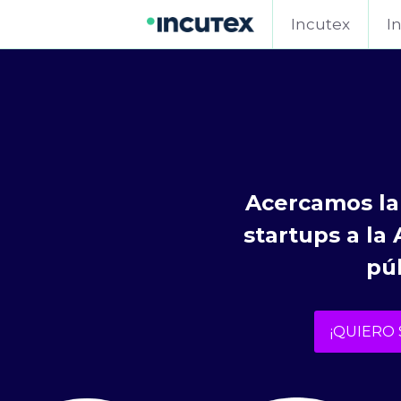
Incutex
I
Acercamos la 
startups a la 
pú
¡QUIERO 