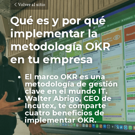
Volver al sitio
Qué es y por qué 
implementar la 
metodología OKR 
en tu empresa
El marco OKR es una 
metodología de gestión 
clave en el mundo IT.
Walter Abrigo, CEO de 
Incutex, te comparte 
cuatro beneficios de 
implementar OKR. 