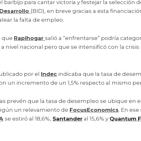
l barbijo para cantar victoria y festejar la selección d
Desarrollo 
(BID), en breve gracias a esta financiació
alear la falta de empleo.
a que 
Rapihogar 
salió a “enfrentarse” podría catego
a nivel nacional pero que se intensificó con la crisis
blicado por el 
Indec
 indicaba que la tasa de desem
 con un incremento de un 1,5% respecto al mismo per
as prevén que la tasa de desempleo se ubique en el 
 según un relevamiento de 
FocusEconomics
. En ese
A
se estiró al 18,6%, 
Santander
 al 15,6% y 
Quantum F