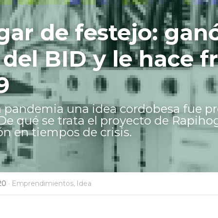
ar de festejo: ganó
del BID y le hace fr
9
 pandemia una idea cordobesa fue pre
 De qué se trata el proyecto de Rapiho
ón en tiempos de crisis.
20
·
Emprendimientos,
Idea