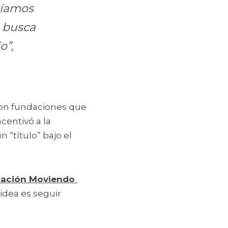
ríamos 
 busca 
o”,
con fundaciones que 
entivó a la 
 “título” bajo el 
ación Moviendo 
idea es seguir 