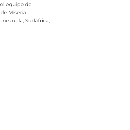
Para tomar dimensión del “punto de dolor” que vienen a dar respuesta el equipo de 
de Miseria 
nezuela, Sudáfrica, 