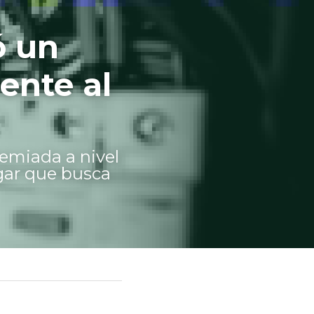
 un 
ente al 
miada a nivel 
gar que busca 