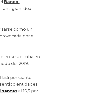
el 
Banco 
n una gran idea 
rizarse como un 
 provocada por el 
pleo se ubicaba en 
íodo del 2019.
13,5 por ciento 
 sentido entidades 
inanza
s
 al 15,5 por 