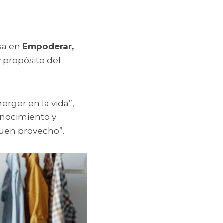
sa en 
Empoderar, 
 propósito del 
rger en la vida”, 
nocimiento y 
buen provecho”.