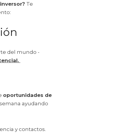
inversor?
 Te 
ento:
ión 
rte del mundo - 
ncial. 
e 
oportunidades de 
a semana ayudando 
ncia y contactos.