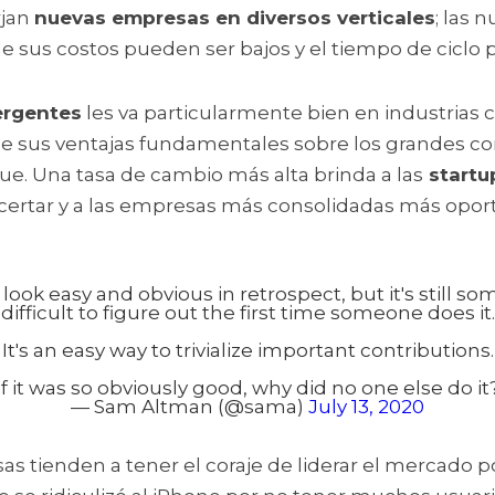
jan 
nuevas empresas en diversos verticales
; las 
sus costos pueden ser bajos y el tiempo de ciclo p
rgentes
 les va particularmente bien en industrias 
e sus ventajas fundamentales sobre los grandes co
que. Una tasa de cambio más alta brinda a las
 startu
certar y a las empresas más consolidadas más opor
s look easy and obvious in retrospect, but it's stil
difficult to figure out the first time someone does it.
It's an easy way to trivialize important contributions.
If it was so obviously good, why did no one else do it
— Sam Altman (@sama)
July 13, 2020
 tienden a tener el coraje de liderar el mercado po