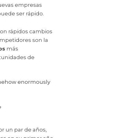
nuevas empresas 
uede ser rápido.
con rápidos cambios 
mpetidores son la 
ps
 más 
tunidades de 
l somehow enormously
?
r un par de años, 