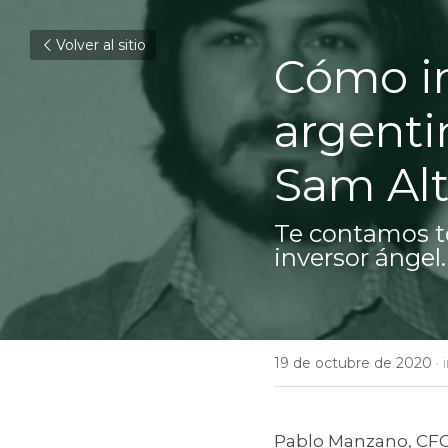
Volver al sitio
Cómo in
argenti
Sam Al
Te contamos to
inversor ángel
19 de octubre de 2020
·
Pablo Manzano,
 CF