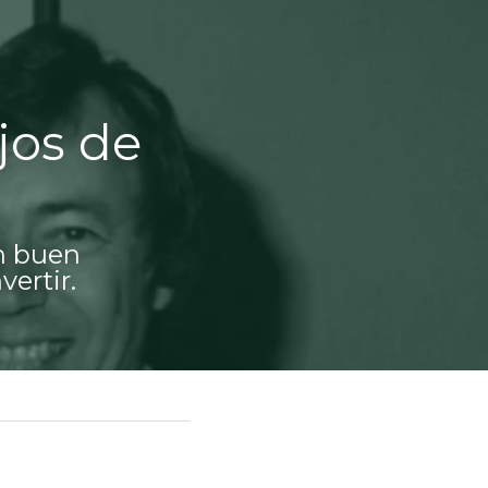
os de 
n buen 
ertir.