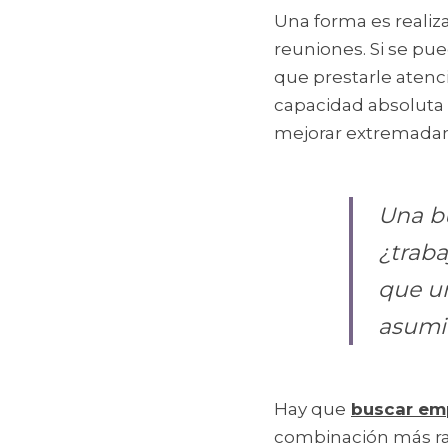
Una forma es realiz
reuniones. Si se pu
que prestarle atenc
capacidad absoluta 
mejorar extremadam
Una bu
¿traba
que un
asumie
Hay que
buscar em
combinación más rar