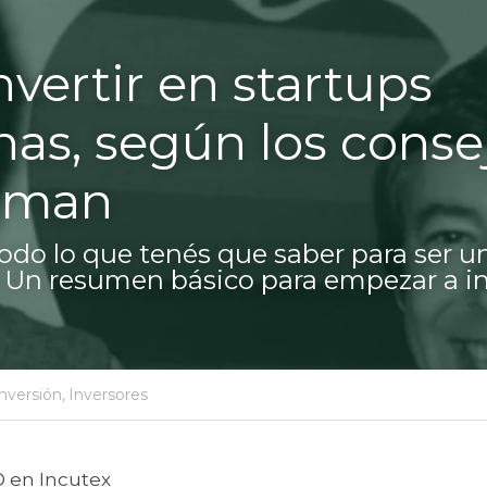
vertir en startups 
nas, según los consej
tman
do lo que tenés que saber para ser u
. Un resumen básico para empezar a inv
inversión,
Inversores
O en Incutex