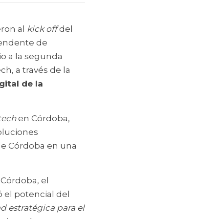
ron al 
kick off 
del 
endente de 
io a la segunda 
, a través de la 
tal de la 
tech
 en Córdoba, 
oluciones 
de Córdoba en una 
órdoba, el 
el potencial del 
d estratégica para el 