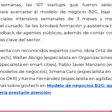
semanas, las 107 startups que fueron selecci
ra acercarse al modelo de negocio B2G, bajo
ciales intensivos semanales de 3 meses y ment
ar el cursado. Se les brindará formación y asistencia 
edback de agentes públicos, además de contar con
es clave del sector. 
nta con reconocidos expertos como: Idoia Ortiz de 
tech), Walter Abrigo (especialista en Organizaciones
ecialista en smart cities), Pablo Javier Manzano (es
odelos de negocios), Jimena Caro (especialista en i
vos OKR) y Karina Fernández (especialista en agilidad
ás sobre govtech en
Modelo de negocios B2G: qué
ería prestarle atención