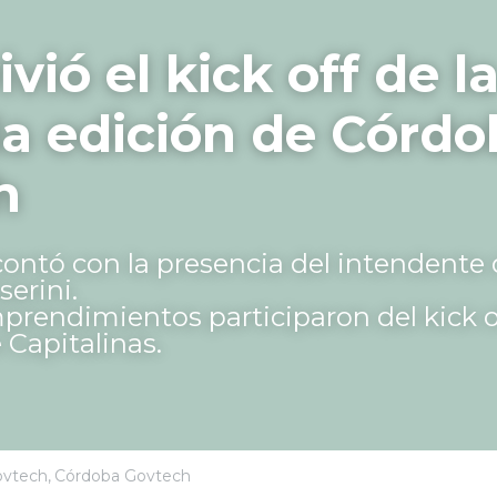
ivió el kick off de la
 edición de Córdob
h
contó con la presencia del intendente 
serini.
prendimientos participaron del kick of
 Capitalinas.
vtech,
Córdoba Govtech