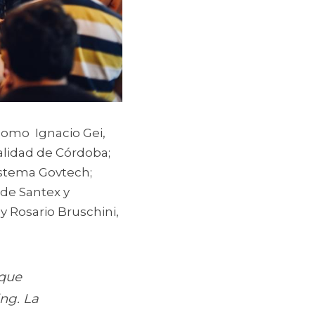
mo  Ignacio Gei, 
alidad de Córdoba; 
stema Govtech; 
de Santex y 
 Rosario Bruschini, 
que 
g. La 