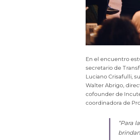
En el encuentro est
secretario de Transf
Luciano Crisafulli,
Walter Abrigo, direc
cofounder de Incutex
coordinadora de Pro
“Para l
brindan