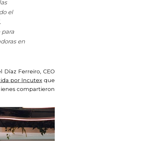
as 
o el 
 
para 
adoras en 
Díaz Ferreiro, CEO 
tida por Incutex
 que 
uienes compartieron 