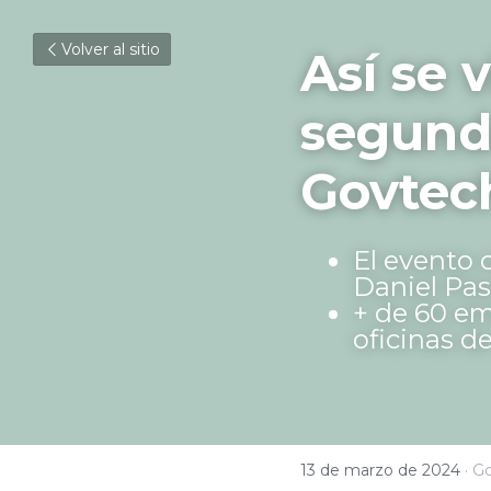
Volver al sitio
Así se v
segunda
Govtec
El evento 
Daniel Pas
+ de 60 em
oficinas de
13 de marzo de 2024
·
Go