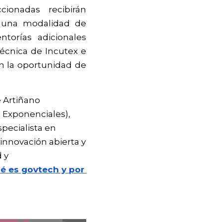
onadas recibirán 
 una modalidad de 
orías adicionales 
técnica de Incutex e 
 la oportunidad de 
Artiñano 
 Exponenciales), 
pecialista en 
nnovación abierta y 
 y 
 es govtech y por 