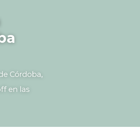
 
a 
de Córdoba, 
f en las 