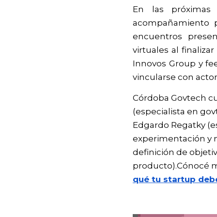
En las próximas 
acompañamiento pa
encuentros presen
virtuales al finaliz
Innovos Group y fe
vincularse con actor
Córdoba Govtech cue
(especialista en gov
Edgardo Regatky (esp
experimentación y m
definición de objeti
producto).Cónocé m
qué tu startup deb