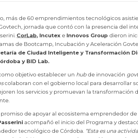
o, más de 60 emprendimientos tecnológicos asistie
vtech, jornada que contó con la presencia del int
erini. 
CorLab
, Incutex 
e 
Innovos Group 
dieron inic
ramas de Bootcamp, Incubación y Aceleración Govtech
etaría de Ciudad Inteligente y Transformación Digi
órdoba y BID Lab.
e como objetivo establecer un 
hub
 de innovación 
gov
ps
 colaboran con el gobierno local para desarrollar s
oren los servicios y promuevan la transformación 
nte. 
mpromiso de apoyar al ecosistema emprendedor de C
Passerini
 acompañó el inicio del Programa y destacó 
edor tecnológico de Córdoba. 
“Esta es una activida