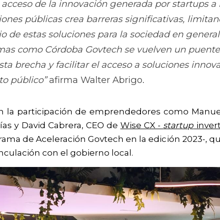
e acceso de la innovación generada por startups a l
iones públicas crea barreras significativas, limitand
io de estas soluciones para la sociedad en general.
as como Córdoba Govtech se vuelven un puente 
sta brecha y facilitar el acceso a soluciones innov
to público” 
afirma Walter Abrigo.
n la participación de emprendedores como Manuel 
as y David Cabrera, CEO de 
Wise CX - 
startup
 inver
grama de Aceleración Govtech en la edición 2023-, q
nculación con el gobierno local. 