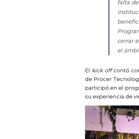
falta d
instituc
benefic
Program
cerrar e
el ámbi
El 
kick off
 contó co
de Procer Tecnologí
participó en el pro
su experiencia de vi