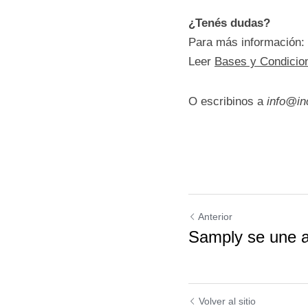
tenga éxito.
Cierre
¿Tenés dudas?
Para más informació
Leer 
Bases y Condic
O escribinos a 
info@