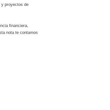
 para proyectos que 
s 
ucción de la 
rán asistencia 
os seleccionados. 