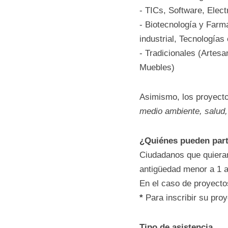
Proyectos que ofrez
las actividades eco
- TICs, Software, El
- Biotecnología y Fa
Tecnología industri
- Tradicionales (Art
Marroquinería, Mue
Asimismo, los proye
siguientes ámbitos: 
social
.
¿Quiénes pueden p
Ciudadanos que quie
emprendimiento con
En el caso de proye