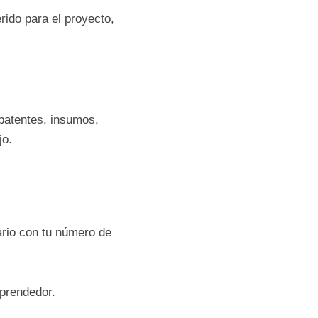
ontar con CUIT 
total requerido para 
 marcas y patentes, 
s y capital de 