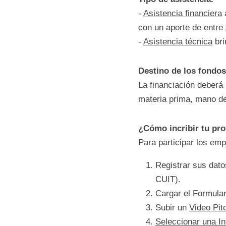
*
 Para inscribir su p
activo.
Tipo de asistencia.
- 
Asistencia financie
el proyecto, con un 
- 
Asistencia técnica
Destino de los fon
La financiación debe
insumos, materia pri
trabajo.
¿Cómo incribir tu 
Para participar los