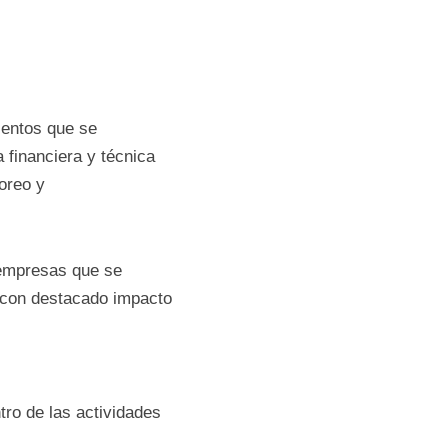
de emprendimientos 
avés de asistencia 
evaluación, 
talecer a empresas 
yectos innovadores 