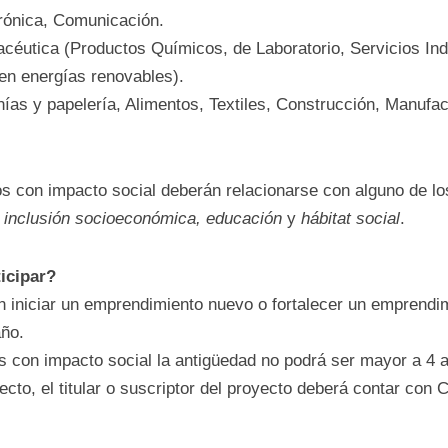
can soluciones innovadoras para la región y se enm
nómicas elegibles:
ectrónica, Comunicación.
rmacéutica (Productos Químicos, de Laboratorio, Serv
al, Tecnologías en energías renovables).
esanías y papelería, Alimentos, Textiles, Construcció
bles)
ctos con impacto social deberán relacionarse con al
medio ambiente, salud, inclusión socioeconómica, 
articipar?
ran iniciar un emprendimiento nuevo o fortalecer 
 una antigüedad menor a 1 año.
ctos con impacto social la antigüedad no podrá ser 