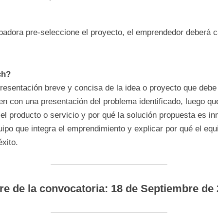
tos en el siguiente
Formulario
. (Es necesario registr
).
ario de Solicitud
.
itch
 que presente la idea principal del proyecto y el
 Incubadora:
Mapa de Incubadoras
.
ncubadora pre-seleccione el proyecto, el emprended
itch?
a presentación breve y concisa de la idea o proyect
ugerimos que empiecen con una presentación del p
que cuenten cómo resuelve ese problema el producto
uesta es innovadora. Por último, hay que describir e
miento y explicar por qué el equipo logrará que el