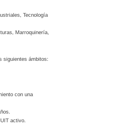
arquen dentro de 
icios Industriales, 
n, Manufacturas, 
guno de los 
educación 
y
 hábitat 
un 
mayor a 4 años.