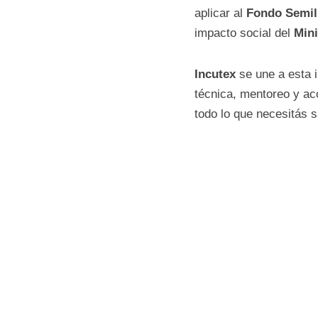
Del 21 de julio al 1
quieran aplicar al 
Fo
emprendimientos y 
Nación
.
Incutex
 se une a es
financiera, técnic
En esta nota te cont