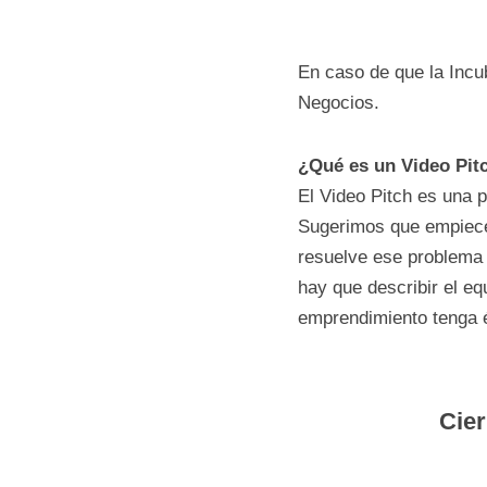
Registrar sus da
número de CUIT
Cargar el 
Formul
Subir un 
Video P
emprendedor.
Seleccionar una
En caso de que la I
Plan de Negocios.
¿Qué es un Video P
El Video Pitch es un
hasta 3 minutos. S
identiﬁcado, luego 
qué la solución prop
integra el emprendi