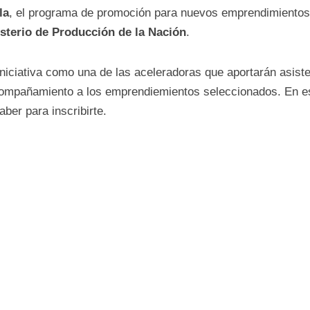
8 de septiembre, se encuentra abierta la convocatoria
ndo Semilla
, el programa de promoción para nuevo
proyectos de impacto social del 
Ministerio de Prod
ta iniciativa como una de las aceleradoras que aporta
a, mentoreo y acompañamiento a los emprendiemient
amos todo lo que necesitás saber para inscribirte.