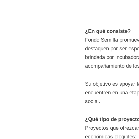
¿En qué consiste?
Fondo Semilla promu
que se destaquen po
financiera y técnica
capacitación, ment
Su objetivo es apoy
que se encuentren e
con destacado impac
¿Qué tipo de proye