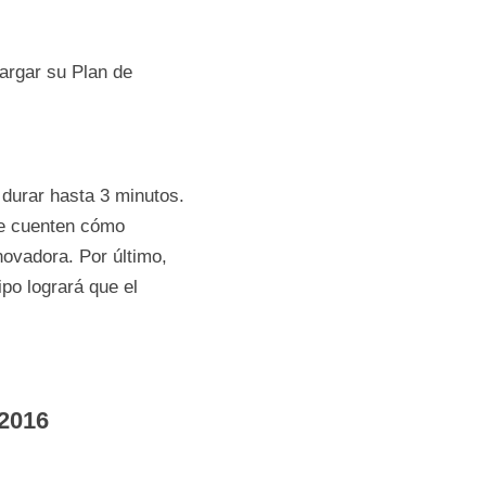
ar un usuario con tu 
 equipo 
or deberá cargar su 
o que debe durar 
roblema 
 o servicio y por 
l equipo que 
 emprendimiento 