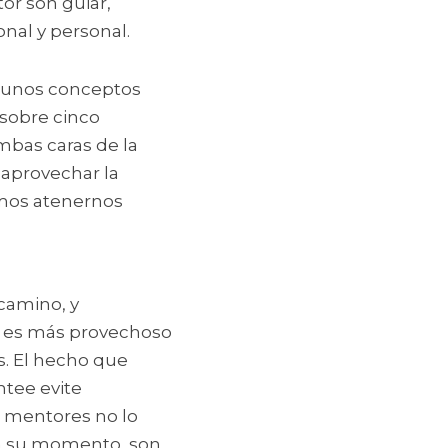
r son guiar, 
onal y personal.
lgunos conceptos 
 sobre cinco 
bas caras de la 
provechar la 
mos atenernos 
camino, y 
es más provechoso 
. El hecho que 
tee evite 
 mentores no lo 
n su momento, son 