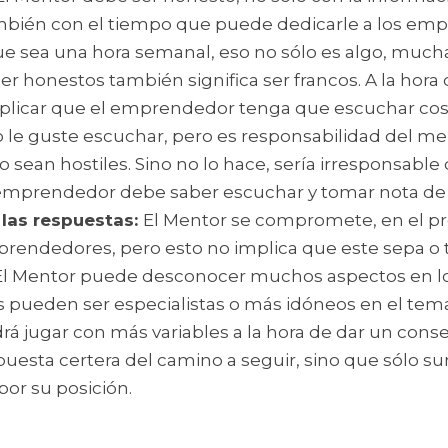
ambién con el tiempo que puede dedicarle a los emp
e sea una hora semanal, eso no sólo es algo, mucha
er honestos también significa ser francos. A la hora 
licar que el emprendedor tenga que escuchar cosa
le guste escuchar, pero es responsabilidad del ment
sean hostiles. Sino no lo hace, sería irresponsable 
 emprendedor debe saber escuchar y tomar nota de 
las respuestas: 
El Mentor se compromete, en el pr
prendedores, pero esto no implica que este sepa o 
 El Mentor puede desconocer muchos aspectos en lo
ueden ser especialistas o más idóneos en el tema.
rá jugar con más variables a la hora de dar un consej
puesta certera del camino a seguir, sino que sólo s
or su posición.  