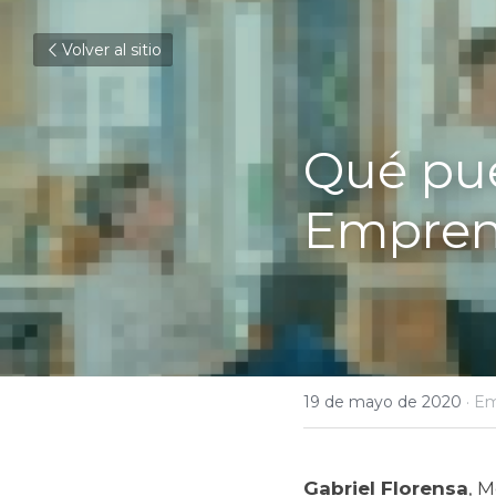
Volver al sitio
Qué pue
Empren
19 de mayo de 2020
·
Em
Gabriel Florensa
, 