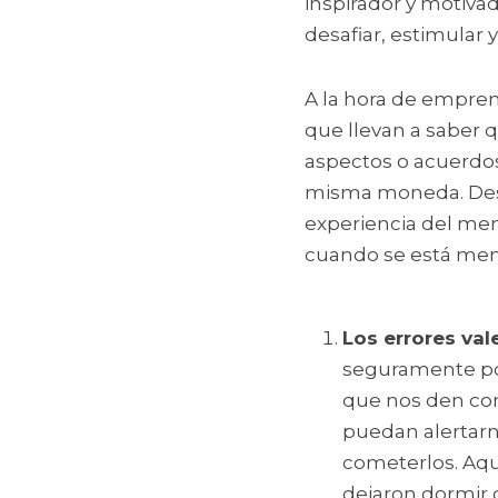
inspirador y motivad
desafiar, estimular 
A la hora de empren
que llevan a saber q
aspectos o acuerdos
misma moneda. Desd
experiencia del men
cuando se está me
Los errores val
seguramente po
que nos den cons
puedan alertarno
cometerlos. Aqu
dejaron dormir 