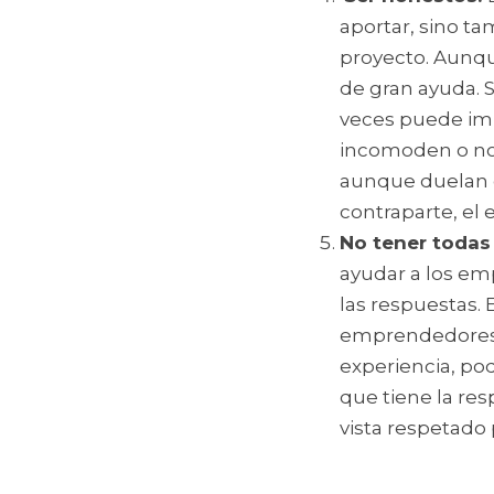
aportar, sino t
proyecto. Aunqu
de gran ayuda. S
veces puede imp
incomoden o no 
aunque duelan o 
contraparte, el
No tener todas 
ayudar a los em
las respuestas.
emprendedores p
experiencia, pod
que tiene la res
vista respetado p