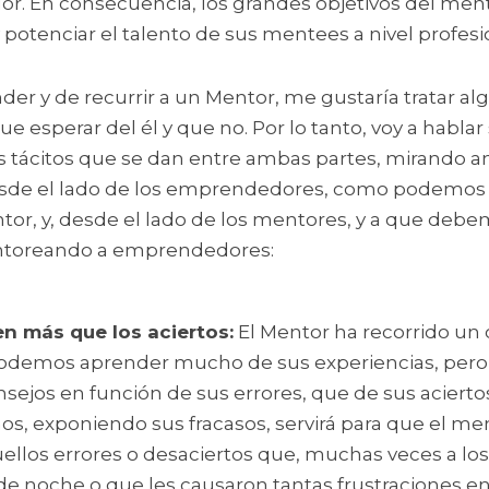
or. En consecuencia, los grandes objetivos del mento
y potenciar el talento de sus mentees a nivel profesi
der y de recurrir a un Mentor, me gustaría tratar a
ue esperar del él y que no. Por lo tanto, voy a hablar
 tácitos que se dan entre ambas partes, mirando am
e el lado de los emprendedores, como podemos a
tor, y, desde el lado de los mentores, y a que debe
ntoreando a emprendedores:
en más que los aciertos:
 El Mentor ha recorrido un 
demos aprender mucho de sus experiencias, pero 
ejos en función de sus errores, que de sus aciertos
s, exponiendo sus fracasos, servirá para que el men
ellos errores o desaciertos que, muchas veces a los
de noche o que les causaron tantas frustraciones e