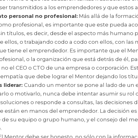
 ser transmitidos a los emprendedores y que estos a
o personal no profesional:
 Más allá de la formaci
mo profesional, es importante que este pueda aco
n títulos, es decir, desde el aspecto más humano p
e ellos, o trabajando codo a codo con ellos, con la
que tiene el emprendedor. Es importante que el Men
ofesional, o la organización que está detrás de él, pa
no el CEO o CTO de una empresa o corporación. Est
empatía que debe lograr el Mentor dejando los títul
liderar: 
Cuando un mentor se pone al lado de un 
rlo o motivarlo, nunca debe intentar asumir su rol de 
oluciones o responde a consultas, las decisiones de
e están en manos del emprendedor. La decisión es
te de su equipo o grupo humano, y el consejo del me
.
El Mentor debe ser honesto, no sólo con la informa