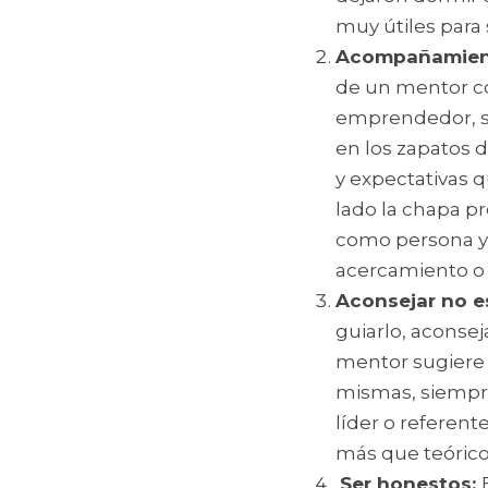
muy útiles para
Acompañamient
de un mentor co
emprendedor, si
en los zapatos d
y expectativas 
lado la chapa pr
como persona y 
acercamiento o 
Aconsejar no es 
guiarlo, aconseja
mentor sugiere s
mismas, siempr
líder o referen
más que teórico
Ser honestos: 