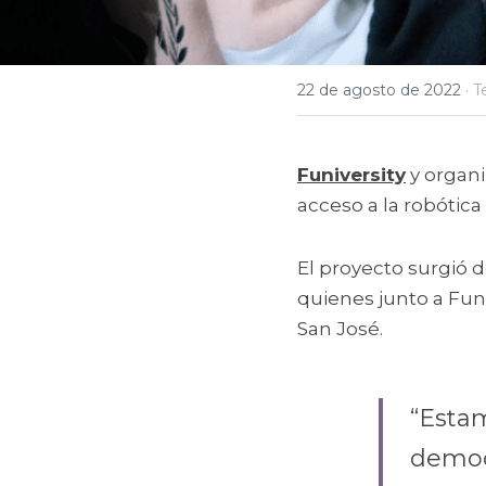
22 de agosto de 2022
·
T
Funiversity
 y organ
acceso a la robótica
El proyecto surgió d
quienes junto a Funi
San José. 
“Esta
democr