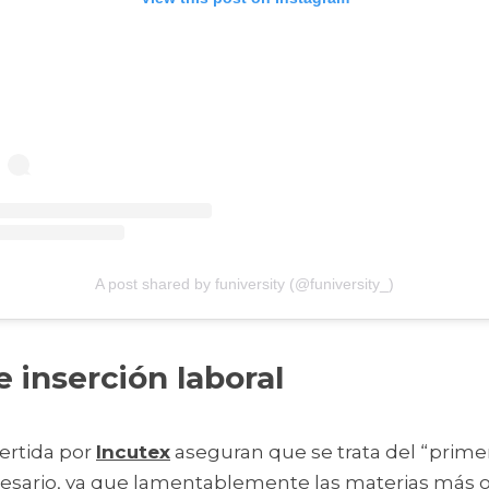
A post shared by funiversity (@funiversity_)
 inserción laboral 
ertida por 
Incutex
 aseguran que se trata del “prime
esario, ya que lamentablemente las materias más od