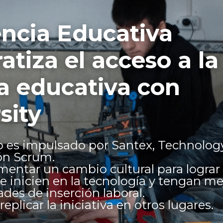
encia Educativa 
tiza el acceso a la 
a educativa con 
sity 
o es impulsado por Santex, Technolog
ón Scrum.
entar un cambio cultural para lograr
e inicien en la tecnología y tengan mej
des de inserción laboral.
eplicar la iniciativa en otros lugares.