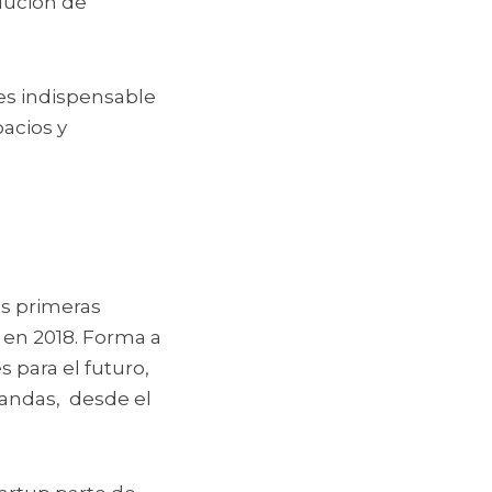
lución de 
es indispensable 
acios y 
s primeras 
 en 2018. Forma a 
para el futuro, 
ndas,  desde el 