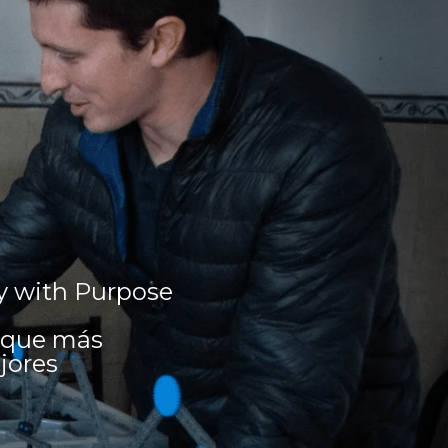
y with Purpose 
 que más 
ores 