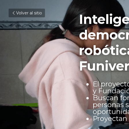
Volver al sitio
Intelig
democra
robótic
Funiver
El proyect
y Fundaci
Buscan fom
personas s
oportunida
Proyectan r