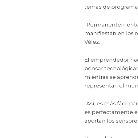
temas de programaci
“Permanentemente s
manifiestan en los 
Vélez. 
El emprendedor hace
pensar tecnológicam
mientras se aprende
representan el mundo
“Así, es más fácil p
es perfectamente en
aportan los sensores