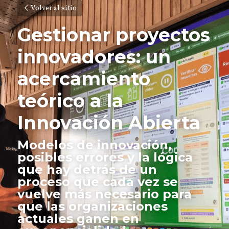
Volver al sitio
Gestionar proyectos 
innovadores: un 
acercamiento 
teórico a la 
Innovación Abierta
Modelos de innovación, 
posibles errores y la lógica 
que hay detrás de un 
proceso que cada vez se 
vuelve más necesario para 
que las organizaciones 
actuales ganen en 