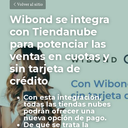
Volver al sitio
Wibond se integra 
con Tiendanube 
para potenciar las 
ventas en cuotas y 
sin tarjeta de 
crédito
Con esta integración, 
todas las tiendas nubes 
podrán ofrecer una 
nueva opción de pago.
De qué se trata la 