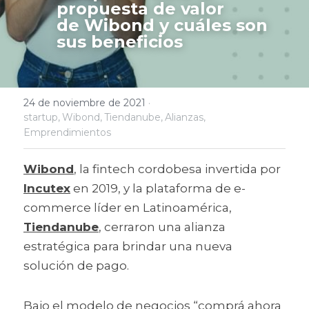
propuesta de valor 
de Wibond y cuáles son 
sus beneficios
24 de noviembre de 2021
·
startup,
Wibond,
Tiendanube,
Alianzas,
Emprendimientos
Wibond
, la fintech cordobesa invertida por 
Incutex
 en 2019, y la plataforma de e-
commerce líder en Latinoamérica, 
Tiendanube
, cerraron una alianza 
estratégica para brindar una nueva 
solución de pago.
Bajo el modelo de negocios “comprá ahora 