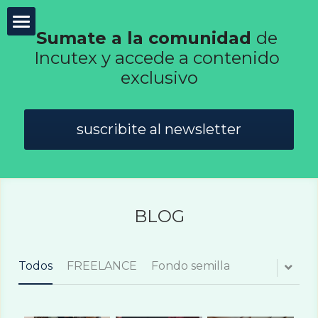
×
CATEGORÍAS DE BLOG
Sumate a la comunidad 
de 
Incutex
Incutex y accede a contenido 
Todas las Categorías
exclusivo
Innovación abierta
GovTech
suscribite al newsletter
Mentorías
Blog
BLOG
Test de agilidad
Todos
FREELANCE
Fondo semilla
Buscar