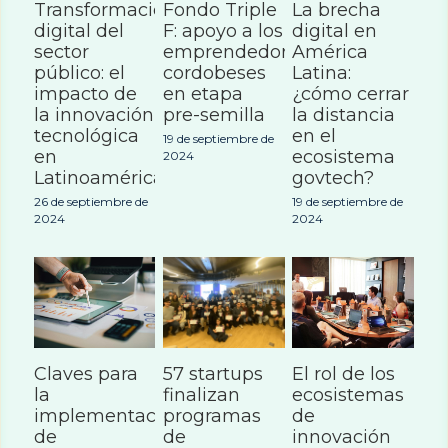
Transformación
Fondo Triple
La brecha
digital del
F: apoyo a los
digital en
sector
emprendedores
América
público: el
cordobeses
Latina:
impacto de
en etapa
¿cómo cerrar
la innovación
pre-semilla
la distancia
tecnológica
en el
19 de septiembre de
en
ecosistema
2024
Latinoamérica
govtech?
26 de septiembre de
19 de septiembre de
2024
2024
Claves para
57 startups
El rol de los
la
finalizan
ecosistemas
implementación
programas
de
de
de
innovación