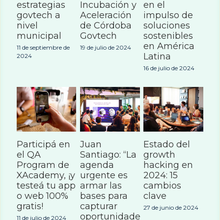
estrategias
Incubación y
en el
govtech a
Aceleración
impulso de
nivel
de Córdoba
soluciones
municipal
Govtech
sostenibles
en América
11 de septiembre de
19 de julio de 2024
Latina
2024
16 de julio de 2024
Participá en
Juan
Estado del
el QA
Santiago: “La
growth
Program de
agenda
hacking en
XAcademy, ¡y
urgente es
2024: 15
testeá tu app
armar las
cambios
o web 100%
bases para
clave
gratis!
capturar
27 de junio de 2024
oportunidades
11 de julio de 2024