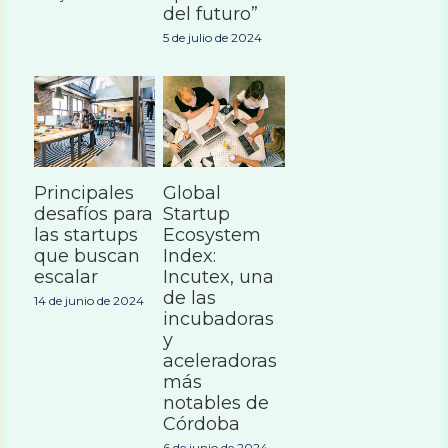
del futuro”
5 de julio de 2024
Principales
Global
desafíos para
Startup
las startups
Ecosystem
que buscan
Index:
escalar
Incutex, una
de las
14 de junio de 2024
incubadoras
y
aceleradoras
más
notables de
Córdoba
6 de junio de 2024