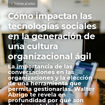
Volver al sitio
Cómo impactan las 
tecnologías sociales 
en la generación de 
una cultura 
organizacional ágil
La importancia de las 
conversaciones en las 
organizaciones y la elección 
de una herramienta que 
permita gestionarlas. Walter 
Abrigo te revela en 
profundidad por qué son 