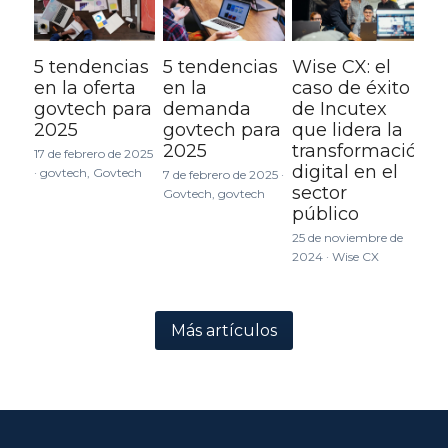
5 tendencias
5 tendencias
Wise CX: el
en la oferta
en la
caso de éxito
govtech para
demanda
de Incutex
2025
govtech para
que lidera la
2025
transformación
17 de febrero de 2025
digital en el
·
govtech,
Govtech
7 de febrero de 2025
·
sector
Govtech,
govtech
público
25 de noviembre de
2024
·
Wise CX
Más artículos