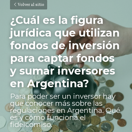
Volver al sitio
¿Cuál es la figura 
jurídica que utilizan 
fondos de inversión 
para captar fondos 
y sumar inversores 
en Argentina?
Para poder ser un inversor hay 
que conocer más sobre las 
regulaciones en Argentina. Qué 
es y cómo funciona el 
fideicomiso.