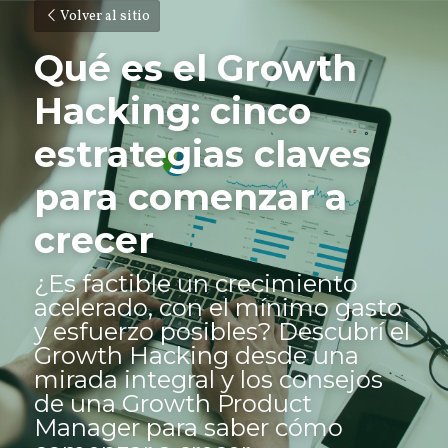
Volver al sitio
Qué es el Growth 
Hacking: cinco 
estrategias claves 
para comenzar a 
crecer
¿Es factible un crecimiento 
acelerado, con el mínimo gasto 
y esfuerzo posibles? Descubrí el 
Growth Hacking desde una 
mirada integral y los consejos 
de una Growth Product 
Manager para saber cómo 