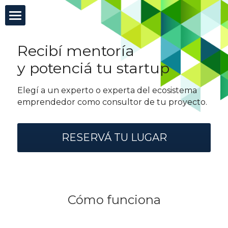
×
CATEGORÍAS DE BLOG
Incutex
Recibí mentoría 
Todas las Categorías
Innovación abierta
y potenciá tu startup
Elegí a un experto o experta del ecosistema 
GovTech
emprendedor como consultor de tu proyecto.
Mentorías
RESERVÁ TU LUGAR
Blog
Test de agilidad
Cómo funciona
Buscar