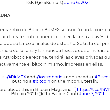
— RSK (@RSKsmart)
June 6, 2021
 LUNA
tercambio de Bitcoin BitMEX se asoció con la compañ
para literalmente poner bitcoin en la luna a través d
 que se lance a finales de este año. Se trata del prim
ficie de la luna y la moneda física, que se incluirá en
 Astrobotic Peregrine, tendrá las claves privadas qu
fectivamente el bitcoin mismo, impresas en ellas.
 it,
@BitMEX
and
@astrobotic
announced at
#Bitco
putting a
#bitcoin
on the moon. Literally.
e about this in Bitcoin Magazine: 👇
https://t.co/l8
— Bitcoin 2021 (@TheBitcoinConf)
June 7, 2021