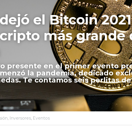
ejó el Bitcoin 2021,
cripto más grande d
o presente en el primer evento pre
menzó la pandemia, dedicado excl
edas. Te contamos seis perlitas de 
sión,
Inversores,
Eventos