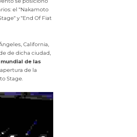
vento se posicionó 
rios: el "Nakamoto 
age" y "End Of Fiat 
geles, California, 
de de dicha ciudad, 
 mundial de las 
pertura de la 
to Stage.