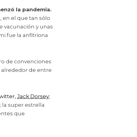
Bitcoin 2021 fue el primer evento mundial presencial desde que comenzó la pandemia. 
en el que tan sólo 
e vacunación y unas 
 fue la anfitriona 
ro de convenciones 
alrededor de entre 
itter, 
Jack Dorsey
; 
; la super estrella 
entes que 