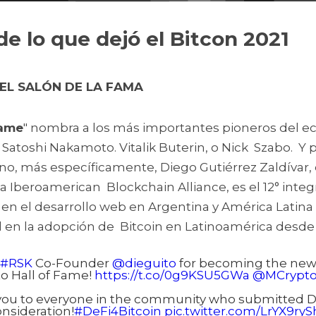
de lo que dejó el Bitcon 2021
EL SALÓN DE LA FAMA
Fame
" nombra a los más importantes pioneros del eco
toshi Nakamoto. Vitalik Buterin, o Nick  Szabo.  Y p
o, más específicamente, Diego Gutiérrez Zaldívar, 
a Iberoamerican  Blockchain Alliance, es el 12° integr
en el desarrollo web en Argentina y América Latina 
al en la adopción de  Bitcoin en Latinoamérica desde 
#RSK
Co-Founder
@dieguito
for becoming the new
o Hall of Fame!
https://t.co/0g9KSU5GWa
@MCrypt
ou to everyone in the community who submitted D
nsideration!
#DeFi4Bitcoin
pic.twitter.com/LrYX9ry