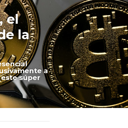
 el 
e la 
sencial 
usivamente a 
este súper 