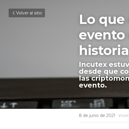
Volver al sitio
Lo que d
evento 
historia
Incutex estuv
desde que co
las criptomon
evento. 
8 de junio de 2021
·
inver