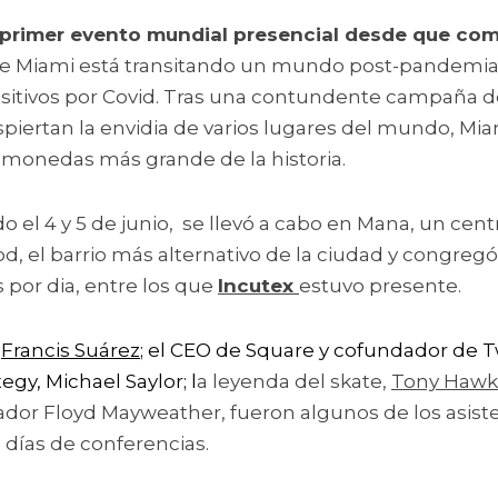
de Miami está transitando un mundo post-pandemia, 
sitivos por Covid. Tras una contundente campaña d
piertan la envidia de varios lugares del mundo, Miami
omonedas más grande de la historia.
 el 4 y 5 de junio,  se llevó a cabo en
 Mana, un cent
 el barrio más alternativo de la ciudad 
y congregó 
s por dia, entre los que 
Incutex 
estuvo presente.  
 
Francis Suárez
; el CEO de Square y cofundador de Tw
egy, Michael Saylor; l
a leyenda del skate, 
Tony Hawk
eador Floyd Mayweather, fueron algunos de los asist
 días de conferencias.