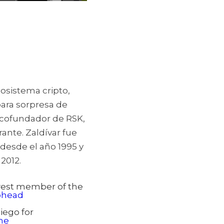
sistema cripto, 
ara sorpresa de 
cofundador de RSK, 
ante. Zaldívar fue 
desde el año 1995 y 
2012.
est member of the
ohead
iego for
She