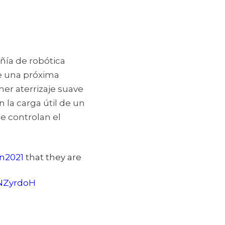
ía de robótica 
e una próxima 
er aterrizaje suave 
 la carga útil de un 
e controlan el 
in2021
that they are
VNZyrdoH