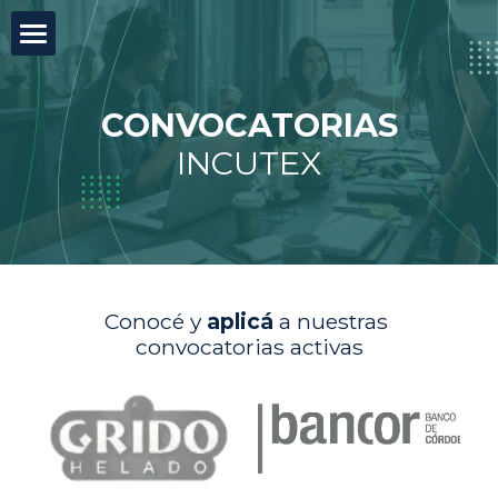
×
CATEGORÍAS DE BLOG
Incutex
Todas las Categorías
CONVOCATORIAS
Innovación abierta
INCUTEX
GovTech
Mentorías
Blog
Conocé y 
aplicá
 a nuestras 
convocatorias activas
Test de agilidad
Buscar