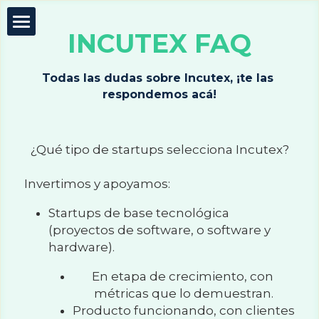
×
CATEGORÍAS DE BLOG
INCUTEX FAQ
Incutex
Todas las Categorías
Todas las dudas sobre Incutex, ¡te las 
Innovación abierta
respondemos acá!
GovTech
¿Qué tipo de startups selecciona Incutex?
Mentorías
Invertimos y apoyamos:
Blog
Startups de base tecnológica 
(proyectos de software, o software y 
Test de agilidad
hardware).
En etapa de crecimiento, con 
Buscar
métricas que lo demuestran.
Producto funcionando, con clientes 