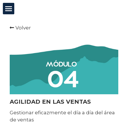
×
CATEGORÍAS DE BLOG
Incutex
Volver
Todas las Categorías
Innovación abierta
GovTech
Mentorías
Blog
Test de agilidad
AGILIDAD EN LAS VENTAS
Gestionar eficazmente el día a día del área
Buscar
de ventas