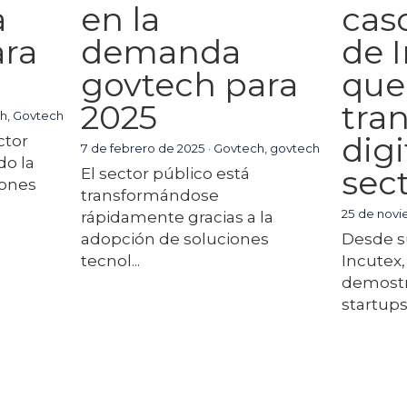
a
en la
cas
ara
demanda
de 
govtech para
que 
2025
tra
h,
Govtech
digi
ctor
7 de febrero de 2025
·
Govtech,
govtech
do la
sec
El sector público está
iones
transformándose
25 de nov
rápidamente gracias a la
adopción de soluciones
Desde su
tecnol...
Incutex,
demostr
startups