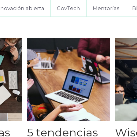
nnovación abierta
GovTech
Mentorías
B
as
5 tendencias
Wise