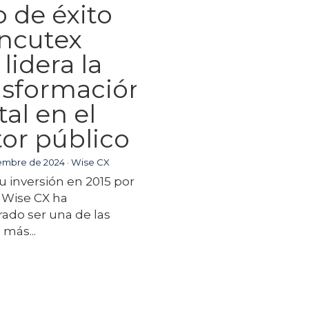
o de éxito
Incutex
lidera la
nsformación
tal en el
tor público
iembre de 2024
·
Wise CX
 inversión en 2015 por
 Wise CX ha
ado ser una de las
 más...