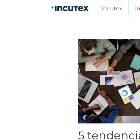
Incutex
I
5 tendenci