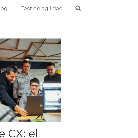
log
Test de agilidad
 CX: el