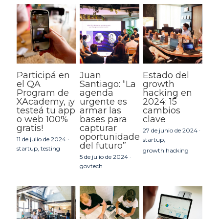
Participá en
Juan
Estado del
el QA
Santiago: “La
growth
Program de
agenda
hacking en
XAcademy, ¡y
urgente es
2024: 15
testeá tu app
armar las
cambios
o web 100%
bases para
clave
gratis!
capturar
27 de junio de 2024
·
oportunidades
11 de julio de 2024
·
startup,
del futuro”
startup,
testing
growth hacking
5 de julio de 2024
·
govtech