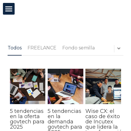
×
CATEGORÍAS DE BLOG
Incutex
Todas las Categorías
Innovación abierta
Todos
FREELANCE
Fondo semilla
GovTech
Mentorías
Blog
Test de agilidad
5 tendencias
5 tendencias
Wise CX: el
Buscar
en la oferta
en la
caso de éxito
govtech para
demanda
de Incutex
2025
govtech para
que lidera la