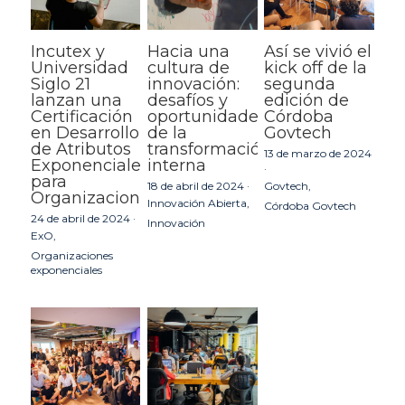
Incutex y
Hacia una
Así se vivió el
Universidad
cultura de
kick off de la
Siglo 21
innovación:
segunda
lanzan una
desafíos y
edición de
Certificación
oportunidades
Córdoba
en Desarrollo
de la
Govtech
de Atributos
transformación
13 de marzo de 2024
Exponenciales
interna
·
para
18 de abril de 2024
·
Govtech,
Organizaciones
Innovación Abierta,
Córdoba Govtech
24 de abril de 2024
·
Innovación
ExO,
Organizaciones
exponenciales