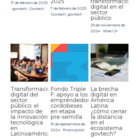
2025
transformación
17 de febrero de 2025
digital en el
7 de febrero de 2025
·
·
govtech,
Govtech
sector
Govtech,
govtech
público
25 de noviembre de
2024
·
Wise CX
Transformación
Fondo Triple
La brecha
digital del
F: apoyo a los
digital en
sector
emprendedores
América
público: el
cordobeses
Latina:
impacto de
en etapa
¿cómo cerrar
la innovación
pre-semilla
la distancia
tecnológica
en el
19 de septiembre de
en
ecosistema
2024
·
financiación
Latinoamérica
govtech?