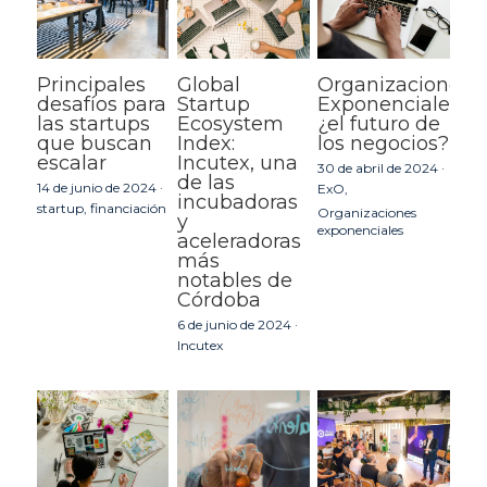
Principales
Global
Organizaciones
desafíos para
Startup
Exponenciales:
las startups
Ecosystem
¿el futuro de
que buscan
Index:
los negocios?
escalar
Incutex, una
30 de abril de 2024
·
de las
14 de junio de 2024
·
ExO,
incubadoras
startup,
financiación
Organizaciones
y
exponenciales
aceleradoras
más
notables de
Córdoba
6 de junio de 2024
·
Incutex