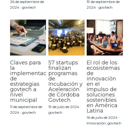
26 de septiembre de
19 de septiembre de
2024
·
govtech
2024
·
govtech
Claves para
57 startups
El rol de los
la
finalizan
ecosistemas
implementación
programas
de
de
de
innovación
estrategias
Incubación y
en el
govtech a
Aceleración
impulso de
nivel
de Córdoba
soluciones
municipal
Govtech
sostenibles
en América
11 de septiembre de
19 de julio de 2024
·
Latina
2024
·
govtech
govtech
16 de julio de 2024
·
Innovación,
govtech