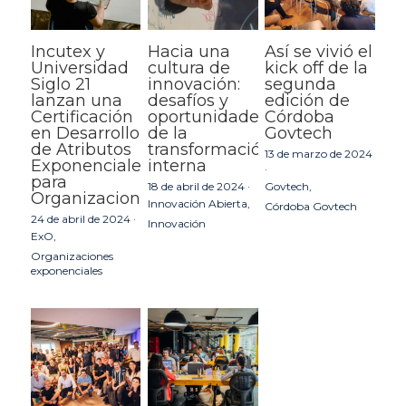
Incutex y
Hacia una
Así se vivió el
Universidad
cultura de
kick off de la
Siglo 21
innovación:
segunda
lanzan una
desafíos y
edición de
Certificación
oportunidades
Córdoba
en Desarrollo
de la
Govtech
de Atributos
transformación
13 de marzo de 2024
Exponenciales
interna
·
para
18 de abril de 2024
·
Govtech,
Organizaciones
Innovación Abierta,
Córdoba Govtech
24 de abril de 2024
·
Innovación
ExO,
Organizaciones
exponenciales