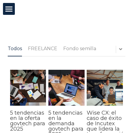
×
CATEGORÍAS DE BLOG
Incutex
Todas las Categorías
Innovación abierta
Todos
FREELANCE
Fondo semilla
GovTech
Mentorías
Blog
Test de agilidad
5 tendencias
5 tendencias
Wise CX: el
Buscar
en la oferta
en la
caso de éxito
govtech para
demanda
de Incutex
2025
govtech para
que lidera la