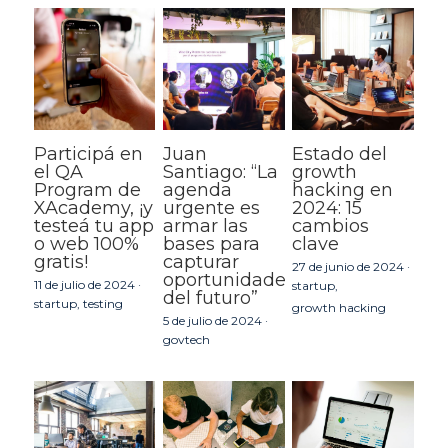
Participá en
Juan
Estado del
el QA
Santiago: “La
growth
Program de
agenda
hacking en
XAcademy, ¡y
urgente es
2024: 15
testeá tu app
armar las
cambios
o web 100%
bases para
clave
gratis!
capturar
27 de junio de 2024
·
oportunidades
11 de julio de 2024
·
startup,
del futuro”
startup,
testing
growth hacking
5 de julio de 2024
·
govtech