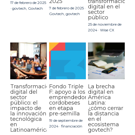
2025
transformación
17 de febrero de 2025
digital en el
7 de febrero de 2025
·
·
govtech,
Govtech
sector
Govtech,
govtech
público
25 de noviembre de
2024
·
Wise CX
Transformación
Fondo Triple
La brecha
digital del
F: apoyo a los
digital en
sector
emprendedores
América
público: el
cordobeses
Latina:
impacto de
en etapa
¿cómo cerrar
la innovación
pre-semilla
la distancia
tecnológica
en el
19 de septiembre de
en
ecosistema
2024
·
financiación
Latinoamérica
govtech?