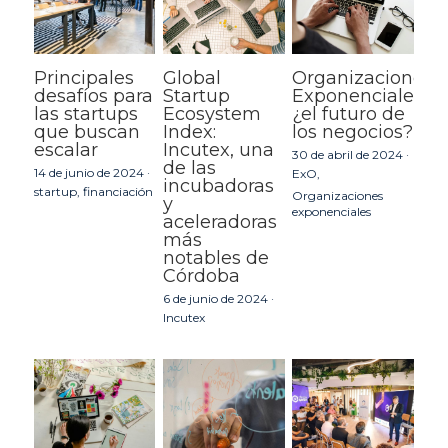
Principales
Global
Organizaciones
desafíos para
Startup
Exponenciales:
las startups
Ecosystem
¿el futuro de
que buscan
Index:
los negocios?
escalar
Incutex, una
30 de abril de 2024
·
de las
14 de junio de 2024
·
ExO,
incubadoras
startup,
financiación
Organizaciones
y
exponenciales
aceleradoras
más
notables de
Córdoba
6 de junio de 2024
·
Incutex