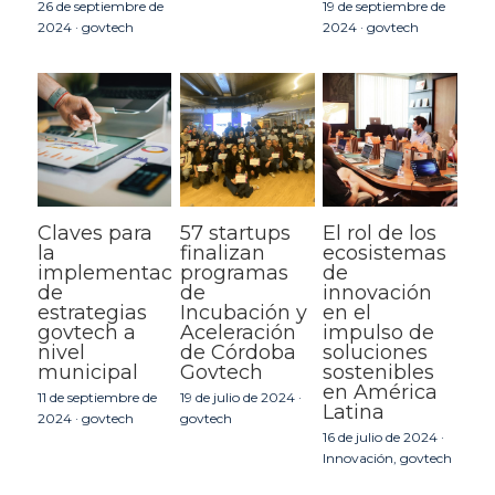
26 de septiembre de
19 de septiembre de
2024
·
govtech
2024
·
govtech
Claves para
57 startups
El rol de los
la
finalizan
ecosistemas
implementación
programas
de
de
de
innovación
estrategias
Incubación y
en el
govtech a
Aceleración
impulso de
nivel
de Córdoba
soluciones
municipal
Govtech
sostenibles
en América
11 de septiembre de
19 de julio de 2024
·
Latina
2024
·
govtech
govtech
16 de julio de 2024
·
Innovación,
govtech