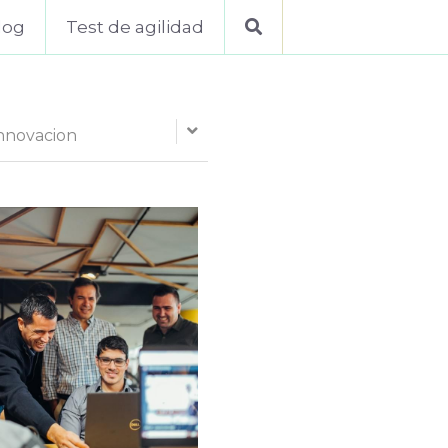
log
Test de agilidad
nnovacion