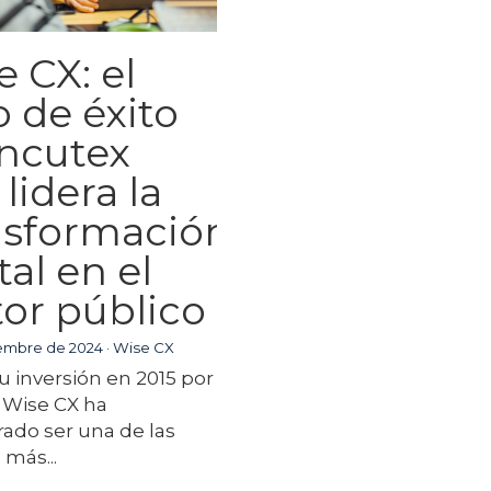
 CX: el
o de éxito
Incutex
lidera la
nsformación
tal en el
tor público
iembre de 2024
·
Wise CX
 inversión en 2015 por
 Wise CX ha
ado ser una de las
 más...