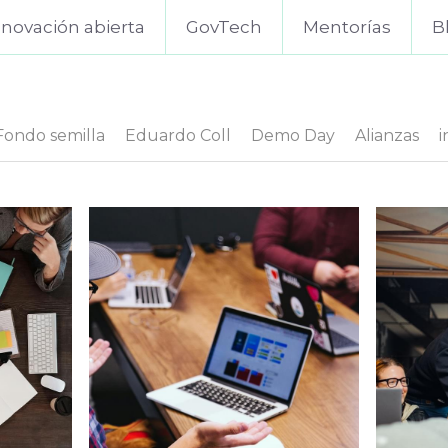
nnovación abierta
GovTech
Mentorías
B
Fondo semilla
Eduardo Coll
Demo Day
Alianzas
i