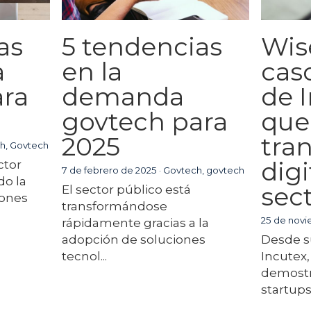
as
5 tendencias
Wise
a
en la
cas
ara
demanda
de 
govtech para
que 
2025
tra
h,
Govtech
digi
ctor
7 de febrero de 2025
·
Govtech,
govtech
do la
sec
El sector público está
iones
transformándose
25 de nov
rápidamente gracias a la
adopción de soluciones
Desde su
tecnol...
Incutex,
demostr
startups