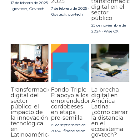
2025
transformación
17 de febrero de 2025
digital en el
7 de febrero de 2025
·
·
govtech,
Govtech
sector
Govtech,
govtech
público
25 de noviembre de
2024
·
Wise CX
Transformación
Fondo Triple
La brecha
digital del
F: apoyo a los
digital en
sector
emprendedores
América
público: el
cordobeses
Latina:
impacto de
en etapa
¿cómo cerrar
la innovación
pre-semilla
la distancia
tecnológica
en el
19 de septiembre de
en
ecosistema
2024
·
financiación
Latinoamérica
govtech?