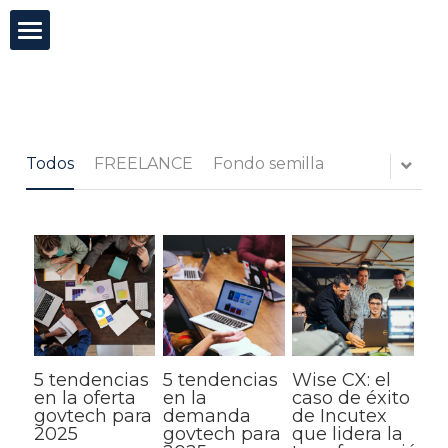
×
CATEGORÍAS DE BLOG
Incutex
Todas las Categorías
Innovación abierta
Todos
FREELANCE
Fondo semilla
GovTech
Mentorías
Blog
Test de agilidad
5 tendencias
5 tendencias
Wise CX: el
Buscar
en la oferta
en la
caso de éxito
govtech para
demanda
de Incutex
2025
govtech para
que lidera la