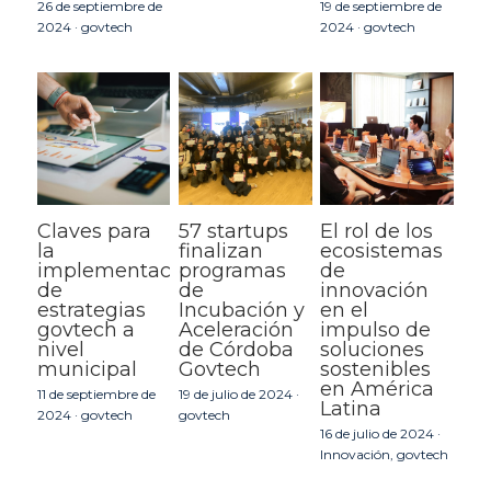
26 de septiembre de
19 de septiembre de
2024
·
govtech
2024
·
govtech
Claves para
57 startups
El rol de los
la
finalizan
ecosistemas
implementación
programas
de
de
de
innovación
estrategias
Incubación y
en el
govtech a
Aceleración
impulso de
nivel
de Córdoba
soluciones
municipal
Govtech
sostenibles
en América
11 de septiembre de
19 de julio de 2024
·
Latina
2024
·
govtech
govtech
16 de julio de 2024
·
Innovación,
govtech