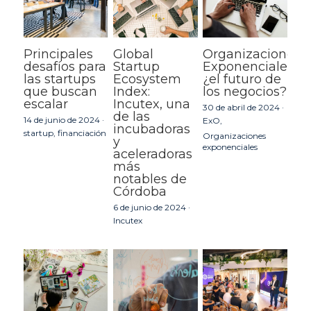
Principales
Global
Organizaciones
desafíos para
Startup
Exponenciales:
las startups
Ecosystem
¿el futuro de
que buscan
Index:
los negocios?
escalar
Incutex, una
30 de abril de 2024
·
de las
14 de junio de 2024
·
ExO,
incubadoras
startup,
financiación
Organizaciones
y
exponenciales
aceleradoras
más
notables de
Córdoba
6 de junio de 2024
·
Incutex