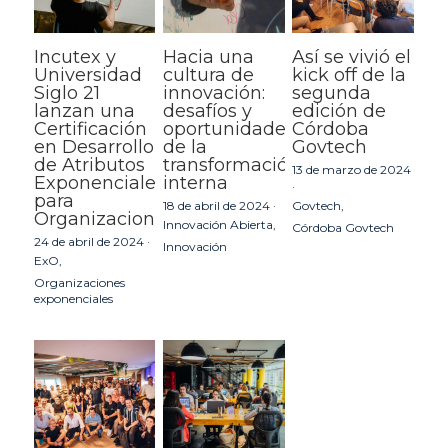
Incutex y
Hacia una
Así se vivió el
Universidad
cultura de
kick off de la
Siglo 21
innovación:
segunda
lanzan una
desafíos y
edición de
Certificación
oportunidades
Córdoba
en Desarrollo
de la
Govtech
de Atributos
transformación
13 de marzo de 2024
Exponenciales
interna
·
para
18 de abril de 2024
·
Govtech,
Organizaciones
Innovación Abierta,
Córdoba Govtech
24 de abril de 2024
·
Innovación
ExO,
Organizaciones
exponenciales