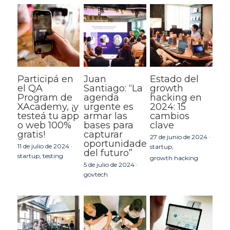
Participá en
Juan
Estado del
el QA
Santiago: “La
growth
Program de
agenda
hacking en
XAcademy, ¡y
urgente es
2024: 15
testeá tu app
armar las
cambios
o web 100%
bases para
clave
gratis!
capturar
27 de junio de 2024
·
oportunidades
11 de julio de 2024
·
startup,
del futuro”
startup,
testing
growth hacking
5 de julio de 2024
·
govtech