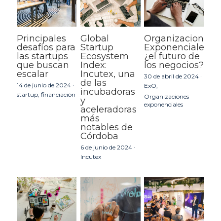
Principales
Global
Organizaciones
desafíos para
Startup
Exponenciales:
las startups
Ecosystem
¿el futuro de
que buscan
Index:
los negocios?
escalar
Incutex, una
30 de abril de 2024
·
de las
14 de junio de 2024
·
ExO,
incubadoras
startup,
financiación
Organizaciones
y
exponenciales
aceleradoras
más
notables de
Córdoba
6 de junio de 2024
·
Incutex