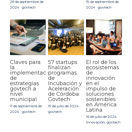
26 de septiembre de
19 de septiembre de
2024
·
govtech
2024
·
govtech
Claves para
57 startups
El rol de los
la
finalizan
ecosistemas
implementación
programas
de
de
de
innovación
estrategias
Incubación y
en el
govtech a
Aceleración
impulso de
nivel
de Córdoba
soluciones
municipal
Govtech
sostenibles
en América
11 de septiembre de
19 de julio de 2024
·
Latina
2024
·
govtech
govtech
16 de julio de 2024
·
Innovación,
govtech