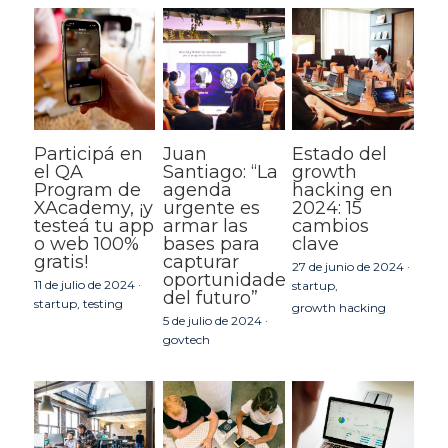
Participá en
Juan
Estado del
el QA
Santiago: “La
growth
Program de
agenda
hacking en
XAcademy, ¡y
urgente es
2024: 15
testeá tu app
armar las
cambios
o web 100%
bases para
clave
gratis!
capturar
27 de junio de 2024
·
oportunidades
11 de julio de 2024
·
startup,
del futuro”
startup,
testing
growth hacking
5 de julio de 2024
·
govtech