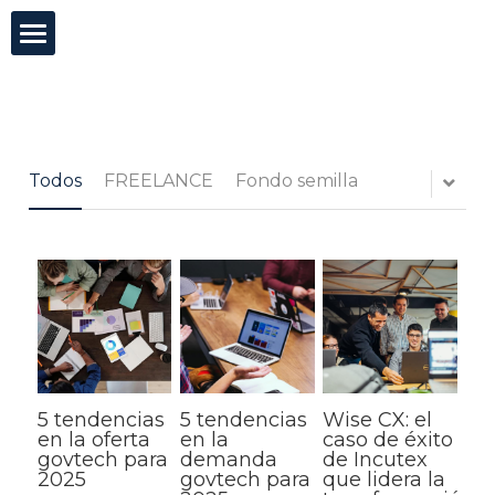
×
CATEGORÍAS DE BLOG
Incutex
Todas las Categorías
Innovación abierta
Todos
FREELANCE
Fondo semilla
GovTech
Mentorías
Blog
Test de agilidad
5 tendencias
5 tendencias
Wise CX: el
Buscar
en la oferta
en la
caso de éxito
govtech para
demanda
de Incutex
2025
govtech para
que lidera la