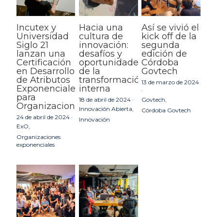
Incutex y
Hacia una
Así se vivió el
Universidad
cultura de
kick off de la
Siglo 21
innovación:
segunda
lanzan una
desafíos y
edición de
Certificación
oportunidades
Córdoba
en Desarrollo
de la
Govtech
de Atributos
transformación
13 de marzo de 2024
Exponenciales
interna
·
para
18 de abril de 2024
·
Govtech,
Organizaciones
Innovación Abierta,
Córdoba Govtech
24 de abril de 2024
·
Innovación
ExO,
Organizaciones
exponenciales