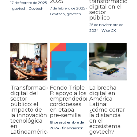
2025
transformación
17 de febrero de 2025
digital en el
7 de febrero de 2025
·
·
govtech,
Govtech
sector
Govtech,
govtech
público
25 de noviembre de
2024
·
Wise CX
Transformación
Fondo Triple
La brecha
digital del
F: apoyo a los
digital en
sector
emprendedores
América
público: el
cordobeses
Latina:
impacto de
en etapa
¿cómo cerrar
la innovación
pre-semilla
la distancia
tecnológica
en el
19 de septiembre de
en
ecosistema
2024
·
financiación
Latinoamérica
govtech?