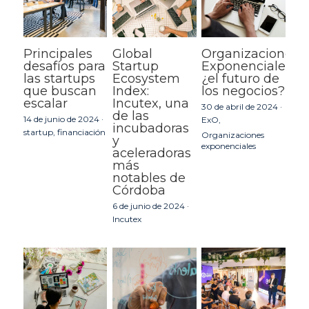
Principales
Global
Organizaciones
desafíos para
Startup
Exponenciales:
las startups
Ecosystem
¿el futuro de
que buscan
Index:
los negocios?
escalar
Incutex, una
30 de abril de 2024
·
de las
14 de junio de 2024
·
ExO,
incubadoras
startup,
financiación
Organizaciones
y
exponenciales
aceleradoras
más
notables de
Córdoba
6 de junio de 2024
·
Incutex