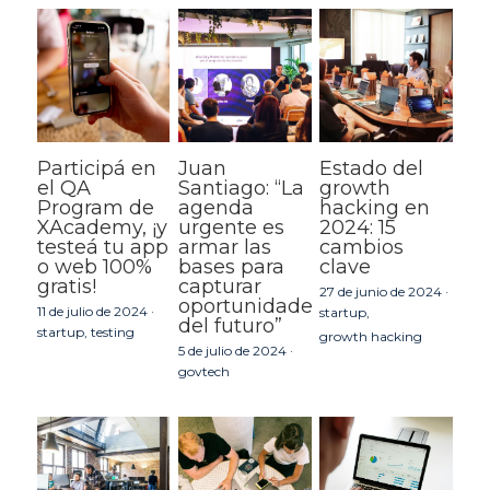
Participá en
Juan
Estado del
el QA
Santiago: “La
growth
Program de
agenda
hacking en
XAcademy, ¡y
urgente es
2024: 15
testeá tu app
armar las
cambios
o web 100%
bases para
clave
gratis!
capturar
27 de junio de 2024
·
oportunidades
11 de julio de 2024
·
startup,
del futuro”
startup,
testing
growth hacking
5 de julio de 2024
·
govtech