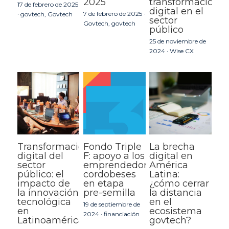
2025
transformación
17 de febrero de 2025
digital en el
7 de febrero de 2025
·
·
govtech,
Govtech
sector
Govtech,
govtech
público
25 de noviembre de
2024
·
Wise CX
Transformación
Fondo Triple
La brecha
digital del
F: apoyo a los
digital en
sector
emprendedores
América
público: el
cordobeses
Latina:
impacto de
en etapa
¿cómo cerrar
la innovación
pre-semilla
la distancia
tecnológica
en el
19 de septiembre de
en
ecosistema
2024
·
financiación
Latinoamérica
govtech?