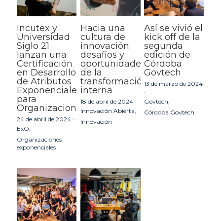
Incutex y
Hacia una
Así se vivió el
Universidad
cultura de
kick off de la
Siglo 21
innovación:
segunda
lanzan una
desafíos y
edición de
Certificación
oportunidades
Córdoba
en Desarrollo
de la
Govtech
de Atributos
transformación
13 de marzo de 2024
Exponenciales
interna
·
para
18 de abril de 2024
·
Govtech,
Organizaciones
Innovación Abierta,
Córdoba Govtech
24 de abril de 2024
·
Innovación
ExO,
Organizaciones
exponenciales