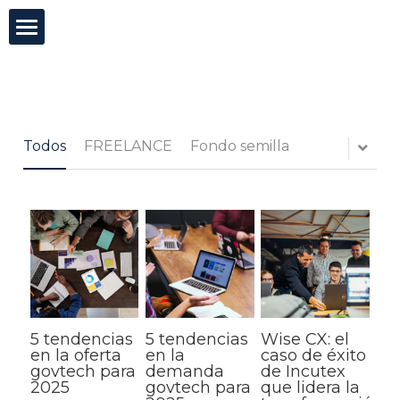
×
CATEGORÍAS DE BLOG
Incutex
Todas las Categorías
Innovación abierta
Todos
FREELANCE
Fondo semilla
GovTech
Mentorías
Blog
Test de agilidad
5 tendencias
5 tendencias
Wise CX: el
Buscar
en la oferta
en la
caso de éxito
govtech para
demanda
de Incutex
2025
govtech para
que lidera la