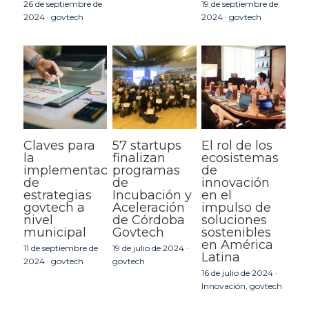
26 de septiembre de
19 de septiembre de
2024
·
govtech
2024
·
govtech
Claves para
57 startups
El rol de los
la
finalizan
ecosistemas
implementación
programas
de
de
de
innovación
estrategias
Incubación y
en el
govtech a
Aceleración
impulso de
nivel
de Córdoba
soluciones
municipal
Govtech
sostenibles
en América
11 de septiembre de
19 de julio de 2024
·
Latina
2024
·
govtech
govtech
16 de julio de 2024
·
Innovación,
govtech