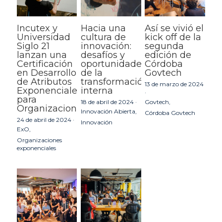
Incutex y
Hacia una
Así se vivió el
Universidad
cultura de
kick off de la
Siglo 21
innovación:
segunda
lanzan una
desafíos y
edición de
Certificación
oportunidades
Córdoba
en Desarrollo
de la
Govtech
de Atributos
transformación
13 de marzo de 2024
Exponenciales
interna
·
para
18 de abril de 2024
·
Govtech,
Organizaciones
Innovación Abierta,
Córdoba Govtech
24 de abril de 2024
·
Innovación
ExO,
Organizaciones
exponenciales