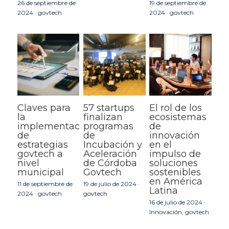
26 de septiembre de
19 de septiembre de
2024
·
govtech
2024
·
govtech
Claves para
57 startups
El rol de los
la
finalizan
ecosistemas
implementación
programas
de
de
de
innovación
estrategias
Incubación y
en el
govtech a
Aceleración
impulso de
nivel
de Córdoba
soluciones
municipal
Govtech
sostenibles
en América
11 de septiembre de
19 de julio de 2024
·
Latina
2024
·
govtech
govtech
16 de julio de 2024
·
Innovación,
govtech