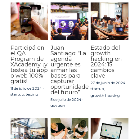
Participá en
Juan
Estado del
el QA
Santiago: “La
growth
Program de
agenda
hacking en
XAcademy, ¡y
urgente es
2024: 15
testeá tu app
armar las
cambios
o web 100%
bases para
clave
gratis!
capturar
27 de junio de 2024
·
oportunidades
11 de julio de 2024
·
startup,
del futuro”
startup,
testing
growth hacking
5 de julio de 2024
·
govtech