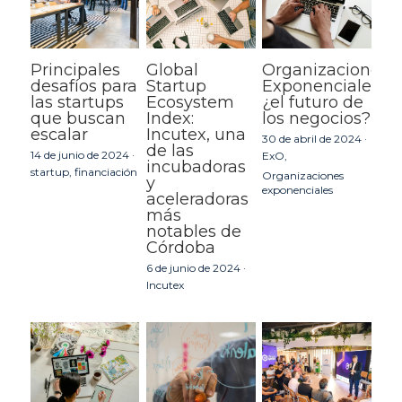
Principales
Global
Organizaciones
desafíos para
Startup
Exponenciales:
las startups
Ecosystem
¿el futuro de
que buscan
Index:
los negocios?
escalar
Incutex, una
30 de abril de 2024
·
de las
14 de junio de 2024
·
ExO,
incubadoras
startup,
financiación
Organizaciones
y
exponenciales
aceleradoras
más
notables de
Córdoba
6 de junio de 2024
·
Incutex