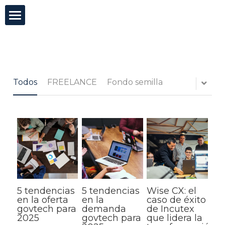
×
CATEGORÍAS DE BLOG
Incutex
Todas las Categorías
Innovación abierta
Todos
FREELANCE
Fondo semilla
GovTech
Mentorías
Blog
Test de agilidad
5 tendencias
5 tendencias
Wise CX: el
Buscar
en la oferta
en la
caso de éxito
govtech para
demanda
de Incutex
2025
govtech para
que lidera la