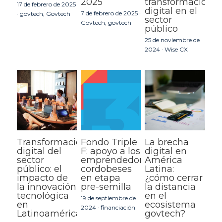
2025
transformación
17 de febrero de 2025
digital en el
7 de febrero de 2025
·
·
govtech,
Govtech
sector
Govtech,
govtech
público
25 de noviembre de
2024
·
Wise CX
Transformación
Fondo Triple
La brecha
digital del
F: apoyo a los
digital en
sector
emprendedores
América
público: el
cordobeses
Latina:
impacto de
en etapa
¿cómo cerrar
la innovación
pre-semilla
la distancia
tecnológica
en el
19 de septiembre de
en
ecosistema
2024
·
financiación
Latinoamérica
govtech?