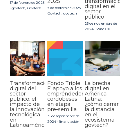
2025
transformación
17 de febrero de 2025
digital en el
7 de febrero de 2025
·
·
govtech,
Govtech
sector
Govtech,
govtech
público
25 de noviembre de
2024
·
Wise CX
Transformación
Fondo Triple
La brecha
digital del
F: apoyo a los
digital en
sector
emprendedores
América
público: el
cordobeses
Latina:
impacto de
en etapa
¿cómo cerrar
la innovación
pre-semilla
la distancia
tecnológica
en el
19 de septiembre de
en
ecosistema
2024
·
financiación
Latinoamérica
govtech?