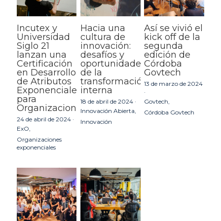
Incutex y
Hacia una
Así se vivió el
Universidad
cultura de
kick off de la
Siglo 21
innovación:
segunda
lanzan una
desafíos y
edición de
Certificación
oportunidades
Córdoba
en Desarrollo
de la
Govtech
de Atributos
transformación
13 de marzo de 2024
Exponenciales
interna
·
para
18 de abril de 2024
·
Govtech,
Organizaciones
Innovación Abierta,
Córdoba Govtech
24 de abril de 2024
·
Innovación
ExO,
Organizaciones
exponenciales