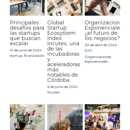
Principales
Global
Organizaciones
desafíos para
Startup
Exponenciales:
las startups
Ecosystem
¿el futuro de
que buscan
Index:
los negocios?
escalar
Incutex, una
30 de abril de 2024
·
de las
14 de junio de 2024
·
ExO,
incubadoras
startup,
financiación
Organizaciones
y
exponenciales
aceleradoras
más
notables de
Córdoba
6 de junio de 2024
·
Incutex