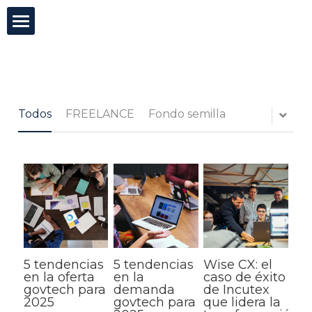
×
CATEGORÍAS DE BLOG
Incutex
Todas las Categorías
Innovación abierta
Todos
FREELANCE
Fondo semilla
GovTech
Mentorías
Blog
Test de agilidad
5 tendencias
5 tendencias
Wise CX: el
Buscar
en la oferta
en la
caso de éxito
govtech para
demanda
de Incutex
2025
govtech para
que lidera la