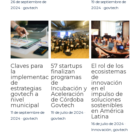
26 de septiembre de
19 de septiembre de
2024
·
govtech
2024
·
govtech
Claves para
57 startups
El rol de los
la
finalizan
ecosistemas
implementación
programas
de
de
de
innovación
estrategias
Incubación y
en el
govtech a
Aceleración
impulso de
nivel
de Córdoba
soluciones
municipal
Govtech
sostenibles
en América
11 de septiembre de
19 de julio de 2024
·
Latina
2024
·
govtech
govtech
16 de julio de 2024
·
Innovación,
govtech