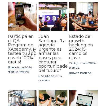
Participá en
Juan
Estado del
el QA
Santiago: “La
growth
Program de
agenda
hacking en
XAcademy, ¡y
urgente es
2024: 15
testeá tu app
armar las
cambios
o web 100%
bases para
clave
gratis!
capturar
27 de junio de 2024
·
oportunidades
11 de julio de 2024
·
startup,
del futuro”
startup,
testing
growth hacking
5 de julio de 2024
·
govtech