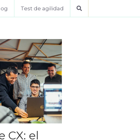
log
Test de agilidad
 CX: el