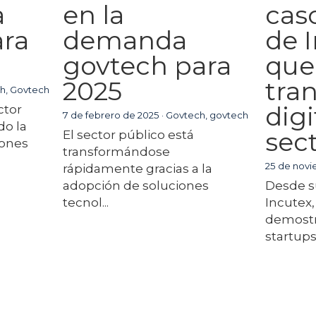
a
en la
cas
ara
demanda
de 
govtech para
que 
2025
tra
h,
Govtech
digi
ctor
7 de febrero de 2025
·
Govtech,
govtech
do la
sec
El sector público está
iones
transformándose
25 de nov
rápidamente gracias a la
adopción de soluciones
Desde su
tecnol...
Incutex,
demostr
startups