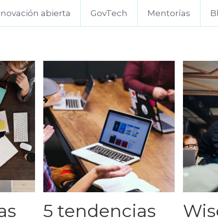
nnovación abierta
GovTech
Mentorías
B
as
5 tendencias
Wise