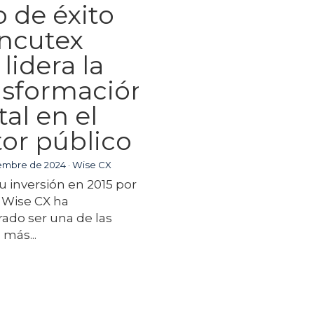
o de éxito
Incutex
lidera la
nsformación
tal en el
tor público
iembre de 2024
·
Wise CX
 inversión en 2015 por
 Wise CX ha
ado ser una de las
 más...