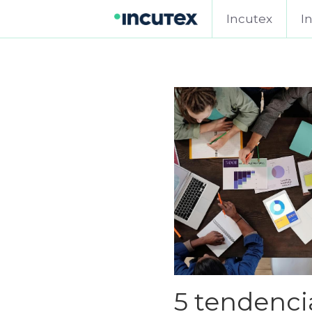
Incutex
I
5 tendenci