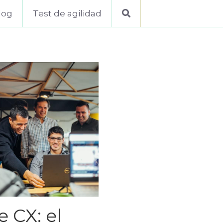
log
Test de agilidad
 CX: el