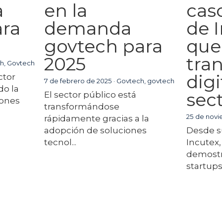
a
en la
cas
ara
demanda
de 
govtech para
que 
2025
tra
h,
Govtech
digi
ctor
7 de febrero de 2025
·
Govtech,
govtech
do la
sec
El sector público está
iones
transformándose
25 de nov
rápidamente gracias a la
adopción de soluciones
Desde su
tecnol...
Incutex,
demostr
startups