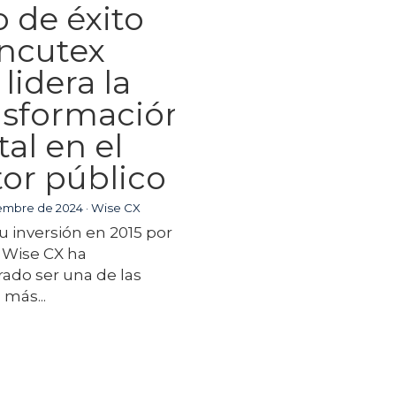
o de éxito
Incutex
lidera la
nsformación
tal en el
tor público
iembre de 2024
·
Wise CX
 inversión en 2015 por
 Wise CX ha
ado ser una de las
 más...