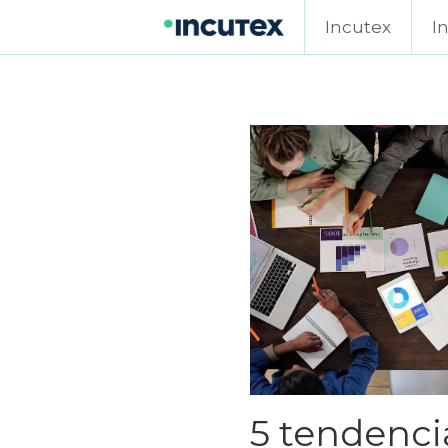
Incutex
I
5 tendenci