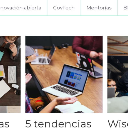
nnovación abierta
GovTech
Mentorías
B
as
5 tendencias
Wise